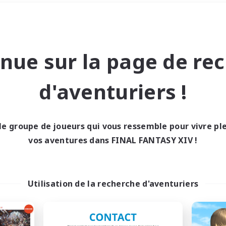
Week-end
＃Jeu soutenu
nue sur la page de re
d'aventuriers !
le groupe de joueurs qui vous ressemble pour vivre p
0 résultat
vos aventures dans FINAL FANTASY XIV !
cun recrutement trou
Utilisation de la recherche d'aventuriers
Réessayez avec des critères différents.