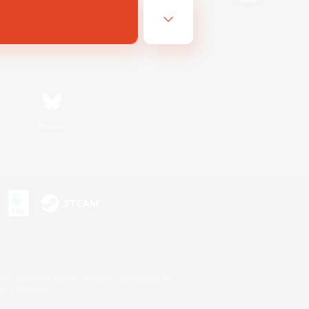
Bluesky
s
s or trademarks of Sony Interactive Entertainment Inc.
up of companies.