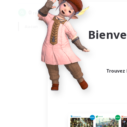
0
recrutement(s) trouvé(s) !
Aucun
En semaine
Bienve
Trouvez 
Au