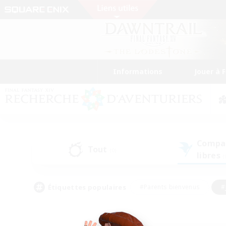
Informations
Jouer à 
Compa
Tout
(0)
libres
(
Étiquettes populaires
#Parents bienvenus
#
#Amateurs de capture d'écran
#Événeme
#Artisans/Récolteurs
#Débutants bienvenus