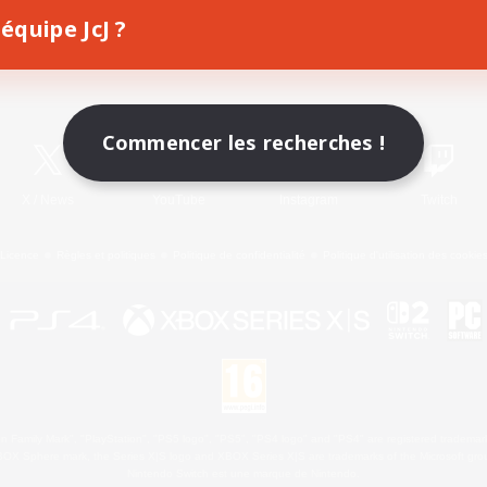
équipe JcJ ?
Télécharger le jeu
Informations officielles
Commencer les recherches !
X
/
News
YouTube
Instagram
Twitch
Licence
Règles et politiques
Politique de confidentialité
Politique d'utilisation des cookie
 Family Mark", "PlayStation", "PS5 logo", "PS5", "PS4 logo" and "PS4" are registered trademark
XBOX Sphere mark, the Series X|S logo and XBOX Series X|S are trademarks of the Microsoft gro
Nintendo Switch est une marque de Nintendo.