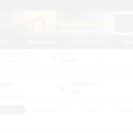
FFXIV
Guides du jeu
Communauté
Cla
Centre de données
Monde
Mana
Chocobo
gnies
Linkshells et
LSIM
0)
(0)
Jeu soutenu
#Étudiants bienvenus
#Chasses
#Jeu déte
nts joueurs
#Amateurs d'histoire
#Multilingue
#Amate
#Amateurs de JcJ
#Amateurs de mirage
#Carte aux trésors