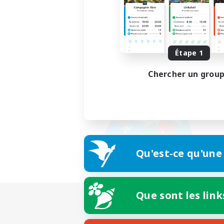
Étape 1
Chercher un grou
Qu'est-ce qu'une
Que sont les link