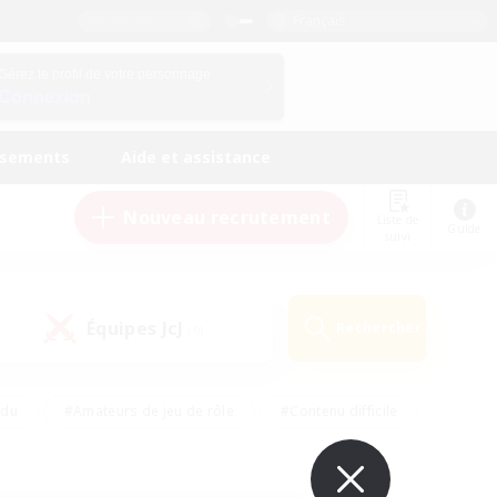
Français
Gérez le profil de votre personnage
Connexion
ssements
Aide et assistance
Nouveau recrutement
Liste de
Guide
suivi
Équipes JcJ
Rechercher
(0)
ndu
#Amateurs de jeu de rôle
#Contenu difficile
urs de logement
#Passe-temps/Intérêts
#Joueurs sociaux
#Travailleurs bienvenus