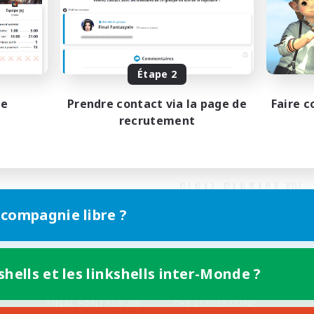
Étape 2
pe
Prendre contact via la page de
Faire c
recrutement
 compagnie libre ?
shells et les linkshells inter-Monde ?
Version mobile