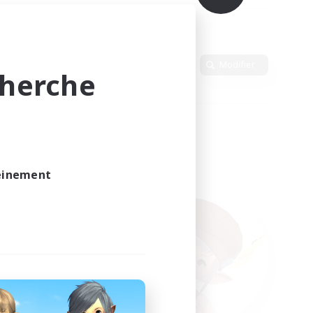
Langue
Modifier
cherche
leinement
vé.