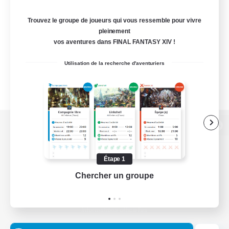
Trouvez le groupe de joueurs qui vous ressemble pour vivre
pleinement
vos aventures dans FINAL FANTASY XIV !
Utilisation de la recherche d'aventuriers
Version de bureau
Étape 1
Chercher un groupe
Prend
Télécharger le jeu
Informations officielles