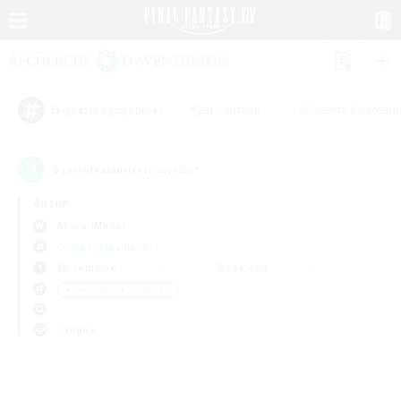
#Jeu soutenu
#Parents bienvenu
Étiquettes populaires
0
recrutement(s) trouvé(s) !
Aucun
Asura (Mana)
Compagnies libres
En semaine
Week-end
＃Amateurs de jeu de rôle
Langue