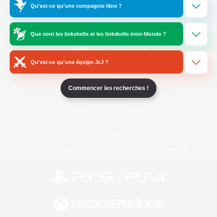
Qu'est-ce qu'une compagnie libre ?
/
Facebook
X
News
Que sont les linkshells et les linkshells inter-Monde ?
Qu'est-ce qu'une équipe JcJ ?
YouTube
Instagram
Commencer les recherches !
Twitch
Bluesky
Licence
Règles et politiques
Politique de confidentialité
Politique d'utilisation des cookies