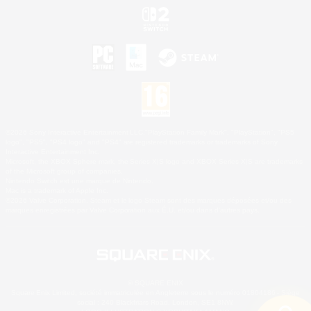
©2026 Sony Interactive Entertainment LLC."PlayStation Family Mark", "PlayStation", "PS5
logo", "PS5", "PS4 logo" and "PS4" are registered trademarks or trademarks of Sony
Interactive Entertainment Inc.
Microsoft, the XBOX Sphere mark, the Series X|S logo and XBOX Series X|S are trademarks
of the Microsoft group of companies.
Nintendo Switch est une marque de Nintendo.
Mac is a trademark of Apple Inc.
©2026 Valve Corporation. Steam et le logo Steam sont des marques déposées et/ou des
marques enregistrées par Valve Corporation aux É.U. et/ou dans d'autres pays.
© SQUARE ENIX
Square Enix Limited, société immatriculée en Angleterre sous le numéro 01804186 - Siège
social : 240 Blackfriars Road, London, SE1 8NW.