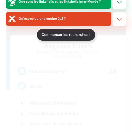
Que sont les linkshells et les linkshells inter-Monde ?
Qu'est-ce qu'une équipe JcJ ?
Commencer les recherches !
Asgards Elite's
Recrutement de nouveaux membres
Zodiark [Light]
20
Places à pourvoir
GPose
Débutants bienvenus
Travailleurs bienvenus
Amateurs de jeu de rôle