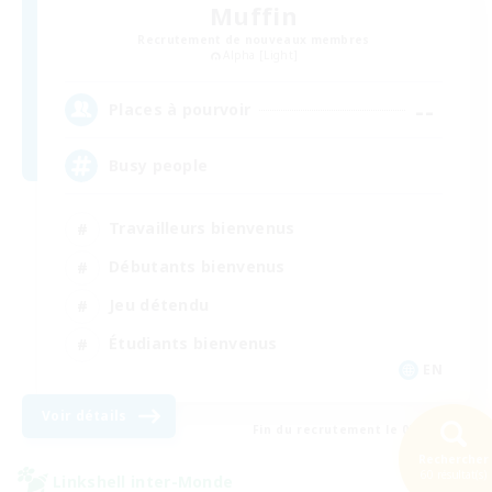
Muffin
Recrutement de nouveaux membres
Alpha [Light]
--
Places à pourvoir
Busy people
Travailleurs bienvenus
Débutants bienvenus
Jeu détendu
Étudiants bienvenus
EN
Voir détails
Fin du recrutement le 03/09/2026
Rechercher
60 résultat(s)
Linkshell inter-Monde