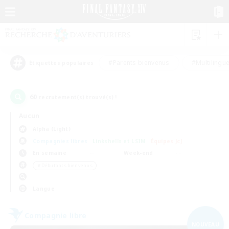
#Parents bienvenus
#Multilingu
Étiquettes populaires
60
recrutement(s) trouvé(s) !
Aucun
Alpha (Light)
Compagnies libres
Linkshells et LSIM
Équipes JcJ
En semaine
Week-end
＃Débutants bienvenus
Langue
Compagnie libre
NOUVEAU