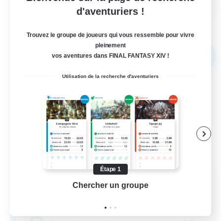
d'aventuriers !
Voir détails
Fin du recrutement le 31/08/2026
Trouvez le groupe de joueurs qui vous ressemble pour vivre
pleinement
Compagnie libre
vos aventures dans FINAL FANTASY XIV !
NOUVEAU
Utilisation de la recherche d'aventuriers
Étape 1
Elpisblume
Chercher un groupe
Prend
Recrutement de nouveaux membres
Alpha [Light]