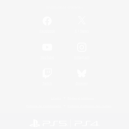
Informations officielles
/
Facebook
X
News
YouTube
Instagram
Twitch
Bluesky
Licence
Règles et politiques
Politique de confidentialité
Politique d'utilisation des cookies