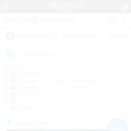
#Parents bienvenus
#Chasses
Étiquettes populaires
11
recrutement(s) trouvé(s) !
Aucun
Alpha (Light)
Compagnies libres
Linkshells et LSIM
Équipes JcJ
En semaine
Week-end
＃Amateurs de mirage
Langue
Compagnie libre
NOUVEAU