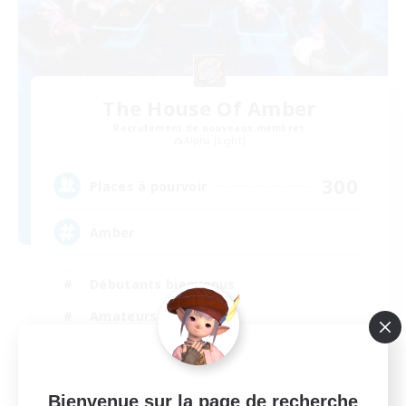
The House Of Amber
Recrutement de nouveaux membres
Alpha [Light]
300
Places à pourvoir
Amber
Débutants bienvenus
Amateurs de mirage
Travailleurs bienvenus
Carte aux trésors
Bienvenue sur la page de recherche
EN