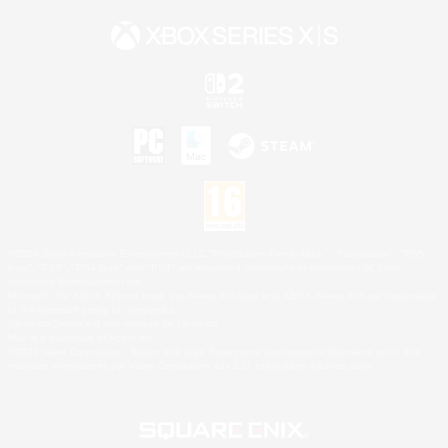
©2026 Sony Interactive Entertainment LLC."PlayStation Family Mark", "PlayStation", "PS5
logo", "PS5", "PS4 logo" and "PS4" are registered trademarks or trademarks of Sony
Interactive Entertainment Inc.
Microsoft, the XBOX Sphere mark, the Series X|S logo and XBOX Series X|S are trademarks
of the Microsoft group of companies.
Nintendo Switch est une marque de Nintendo.
Mac is a trademark of Apple Inc.
©2026 Valve Corporation. Steam et le logo Steam sont des marques déposées et/ou des
marques enregistrées par Valve Corporation aux É.U. et/ou dans d'autres pays.