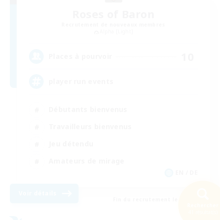
Roses of Baron
Recrutement de nouveaux membres
Alpha [Light]
10
Places à pourvoir
player run events
Débutants bienvenus
Travailleurs bienvenus
Jeu détendu
Amateurs de mirage
EN / DE
Voir détails
Fin du recrutement le 01/09/2026
Rechercher
41 résultat(s)