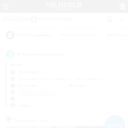
#Parents bienvenus
#Multilingu
Étiquettes populaires
41
recrutement(s) trouvé(s) !
Aucun
Alpha (Light)
Compagnies libres
Linkshells et LSIM
Équipes JcJ
En semaine
Week-end
＃Travailleurs bienvenus
Langue
Compagnie libre
NOUVEAU