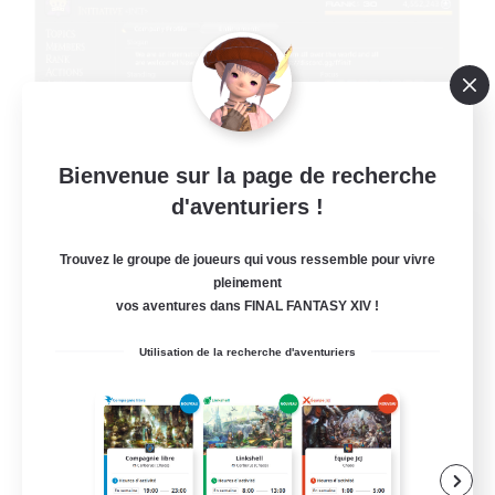
Bienvenue sur la page de recherche
d'aventuriers !
Initiative
Trouvez le groupe de joueurs qui vous ressemble pour vivre
Recrutement de nouveaux membres
Alpha [Light]
pleinement
vos aventures dans FINAL FANTASY XIV !
100
Places à pourvoir
Utilisation de la recherche d'aventuriers
Init
Débutants bienvenus