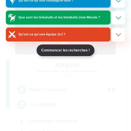
Qu'est-ce qu'une compagnie libre ?
Que sont les linkshells et les linkshells inter-Monde ?
Qu'est-ce qu'une équipe JcJ ?
Commencer les recherches !
Altador
Recrutement de nouveaux membres
Light
50
Places à pourvoir
Cozy gaming
Travailleurs bienvenus