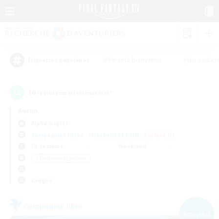
#Parents bienvenus
#Jeu souten
Étiquettes populaires
16
recrutement(s) trouvé(s) !
Aucun
Alpha (Light)
Compagnies libres
Linkshells et LSIM
Équipes JcJ
En semaine
Week-end
＃Événements joueurs
Langue
Compagnie libre
NOUVEAU