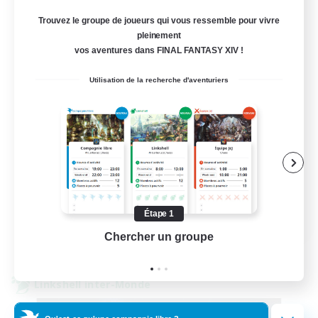
Alpha [Light]
Trouvez le groupe de joueurs qui vous ressemble pour vivre
pleinement
--
Places à pourvoir
vos aventures dans FINAL FANTASY XIV !
Trans friendly
Utilisation de la recherche d'aventuriers
Jeu détendu
Événements joueurs
Débutants bienvenus
Joueurs sociaux
EN
Étape 1
Chercher un groupe
Prend
Voir détails
Fin du recrutement le 31/08/2026
Linkshell inter-Monde