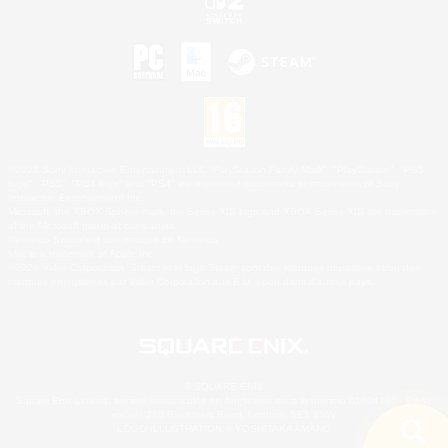
©2026 Sony Interactive Entertainment LLC."PlayStation Family Mark", "PlayStation", "PS5
logo", "PS5", "PS4 logo" and "PS4" are registered trademarks or trademarks of Sony
Interactive Entertainment Inc.
Microsoft, the XBOX Sphere mark, the Series X|S logo and XBOX Series X|S are trademarks
of the Microsoft group of companies.
Nintendo Switch est une marque de Nintendo.
Mac is a trademark of Apple Inc.
©2026 Valve Corporation. Steam et le logo Steam sont des marques déposées et/ou des
marques enregistrées par Valve Corporation aux É.U. et/ou dans d'autres pays.
© SQUARE ENIX
Square Enix Limited, société immatriculée en Angleterre sous le numéro 01804186 - Siège
social : 240 Blackfriars Road, London, SE1 8NW.
LOGO ILLUSTRATION:© YOSHITAKA AMANO