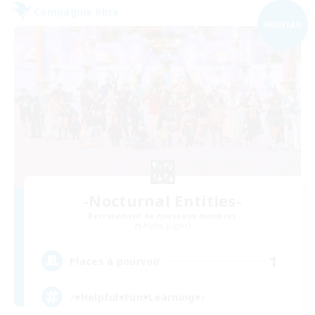
Compagnie libre
NOUVEAU
-Nocturnal Entities-
Recrutement de nouveaux membres
Alpha [Light]
1
Places à pourvoir
♪♥Helpful♥Fun♥Learning♥♪