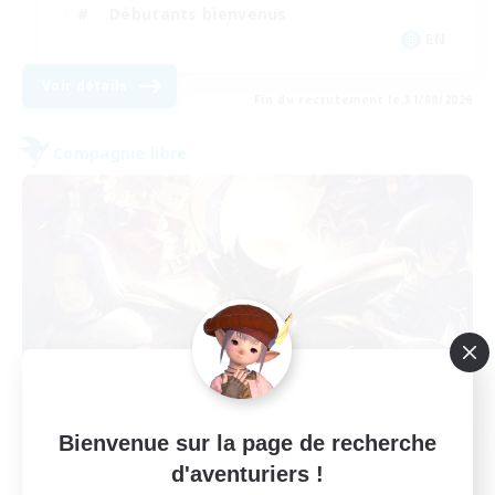
Débutants bienvenus
EN
Voir détails
Fin du recrutement le 31/08/2026
Compagnie libre
Bienvenue sur la page de recherche
Recrutement de membres
d'aventuriers !
fondateurs