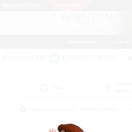
Informations
Jouer à 
Compa
Tout
(0)
libres
(
Étiquettes populaires
#Parents bienvenus
#
#Amateurs d'histoire
#Étudiants bienve
#Artisans/Récolteurs
#Amateurs de JcJ
#A