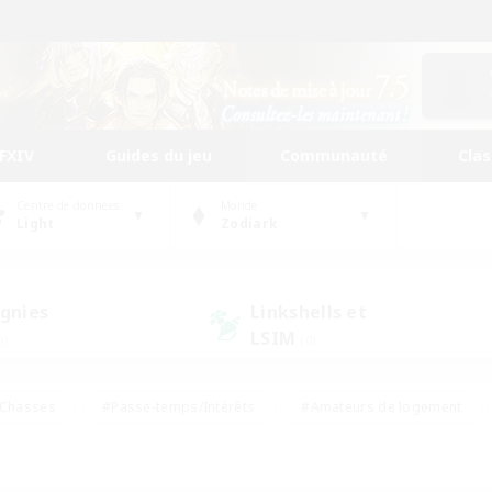
FFXIV
Guides du jeu
Communauté
Cla
Centre de données
Monde
Light
Zodiark
gnies
Linkshells et
LSIM
0)
(0)
Chasses
#Passe-temps/Intérêts
#Amateurs de logement
nus
#Amateurs de capture d'écran
#Événements joueurs
mateurs de mirage
#Carte aux trésors
#Joueurs sociaux