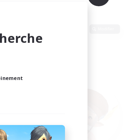
Langue
Modifier
cherche
leinement
vé.