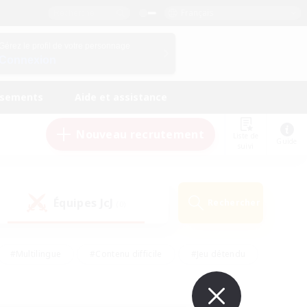
Français
Gérez le profil de votre personnage
Connexion
ssements
Aide et assistance
Nouveau recrutement
Liste de
Guide
suivi
Équipes JcJ
Rechercher
(0)
#Multilingue
#Contenu difficile
#Jeu détendu
#Amateurs de jeu de rôle
#Jeu soutenu
#Débutants bienvenus
#Travailleurs bienvenus