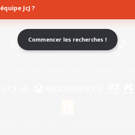
équipe JcJ ?
Télécharger le jeu
Informations officielles
Commencer les recherches !
X
/
News
YouTube
Instagram
Twitch
Licence
Règles et politiques
Politique de confidentialité
Politique d'utilisation des cookie
 Family Mark", "PlayStation", "PS5 logo", "PS5", "PS4 logo" and "PS4" are registered trademark
XBOX Sphere mark, the Series X|S logo and XBOX Series X|S are trademarks of the Microsoft gro
Nintendo Switch est une marque de Nintendo.