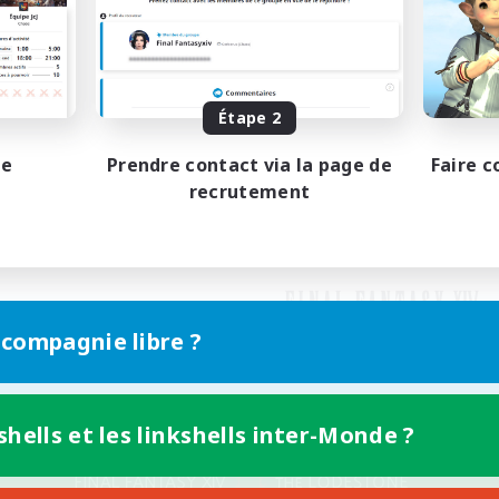
Étape 2
pe
Prendre contact via la page de
Faire c
recrutement
 compagnie libre ?
shells et les linkshells inter-Monde ?
Version mobile