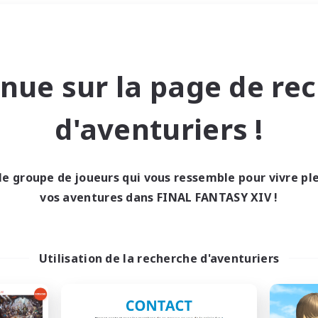
Week-end
＃Amateurs de JcJ
nue sur la page de re
d'aventuriers !
le groupe de joueurs qui vous ressemble pour vivre p
0 résultat
vos aventures dans FINAL FANTASY XIV !
cun recrutement trou
Utilisation de la recherche d'aventuriers
Réessayez avec des critères différents.