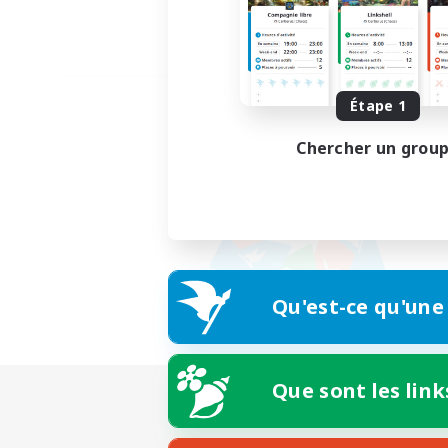
Étape 1
Chercher un grou
Qu'est-ce qu'une
Que sont les link