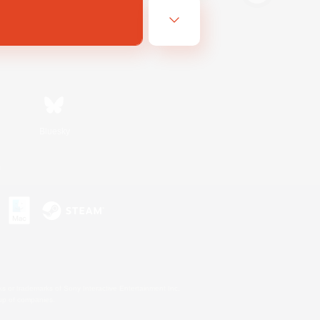
Bluesky
s
s or trademarks of Sony Interactive Entertainment Inc.
up of companies.