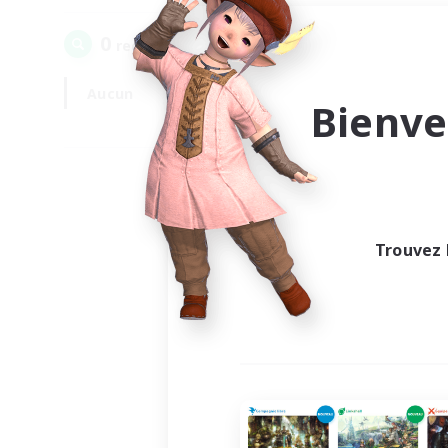
0
recrutement(s) trouvé(s) !
Aucun
En semaine
Bienve
Trouvez 
Au