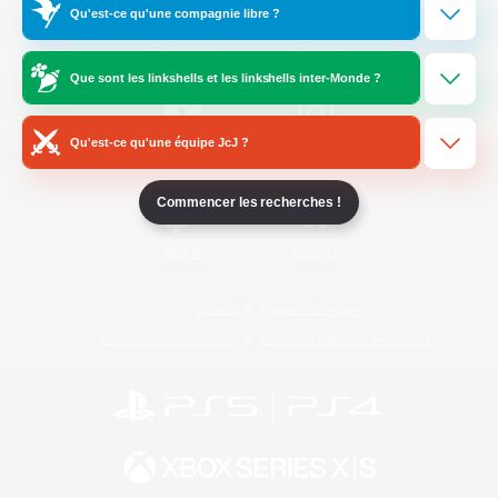
Qu'est-ce qu'une compagnie libre ?
/
Facebook
X
News
Que sont les linkshells et les linkshells inter-Monde ?
Qu'est-ce qu'une équipe JcJ ?
YouTube
Instagram
Commencer les recherches !
Twitch
Bluesky
Licence
Règles et politiques
Politique de confidentialité
Politique d'utilisation des cookies