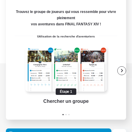
Trouvez le groupe de joueurs qui vous ressemble pour vivre
pleinement
vos aventures dans FINAL FANTASY XIV !
Utilisation de la recherche d'aventuriers
Version de bureau
Étape 1
Chercher un groupe
Prend
Télécharger le jeu
Informations officielles