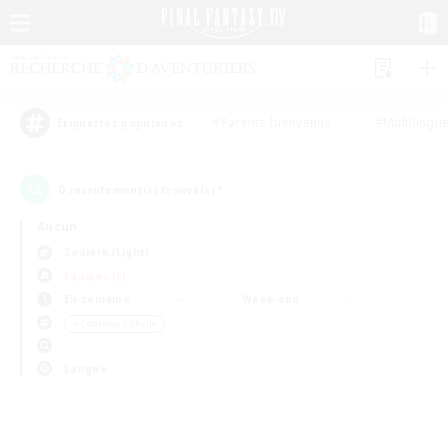
#Parents bienvenus
#Multilingu
Étiquettes populaires
0
recrutement(s) trouvé(s) !
Aucun
Zodiark (Light)
Équipes JcJ
En semaine
Week-end
＃Contenu difficile
Langue