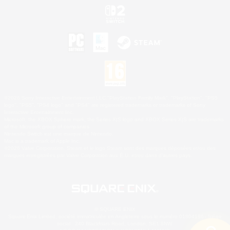
©2026 Sony Interactive Entertainment LLC."PlayStation Family Mark", "PlayStation", "PS5
logo", "PS5", "PS4 logo" and "PS4" are registered trademarks or trademarks of Sony
Interactive Entertainment Inc.
Microsoft, the XBOX Sphere mark, the Series X|S logo and XBOX Series X|S are trademarks
of the Microsoft group of companies.
Nintendo Switch est une marque de Nintendo.
Mac is a trademark of Apple Inc.
©2026 Valve Corporation. Steam et le logo Steam sont des marques déposées et/ou des
marques enregistrées par Valve Corporation aux É.U. et/ou dans d'autres pays.
© SQUARE ENIX
Square Enix Limited, société immatriculée en Angleterre sous le numéro 01804186 - Siège
social : 240 Blackfriars Road, London, SE1 8NW.