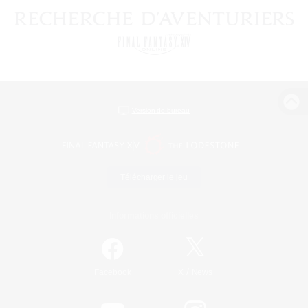
Version de bureau
Télécharger le jeu
Informations officielles
/
Facebook
X
News