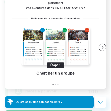
Linkshell inter-Monde
pleinement
vos aventures dans FINAL FANTASY XIV !
Utilisation de la recherche d'aventuriers
Étape 1
Eternal Hearts
Chercher un groupe
Prend
Recrutement de nouveaux membres
Light
100
Places à pourvoir
Qu'est-ce qu'une compagnie libre ?
Fashion Contests