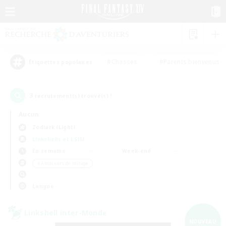
#Chasses
#Parents bienvenus
Étiquettes populaires
3
recrutement(s) trouvé(s) !
Aucun
Zodiark (Light)
Linkshells et LSIM
En semaine
Week-end
＃Amateurs de mirage
Langue
Linkshell inter-Monde
NOUVEAU