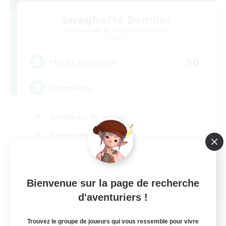
Swaghafte Bomber
Recrutement de nouveaux membres
Light
30
Places à pourvoir
Community
Amateurs de mirage
Événements joueurs
Contenu difficile
Carte aux trésors
DE
Bienvenue sur la page de recherche
d'aventuriers !
Voir détails
Fin du recrutement le 31/08/2026
Trouvez le groupe de joueurs qui vous ressemble pour vivre