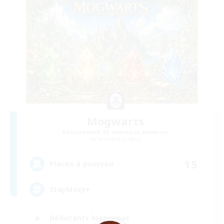
Mogwarts
Recrutement de nouveaux membres
Twintania [Light]
15
Places à pourvoir
StayMozy♥
Débutants bienvenus