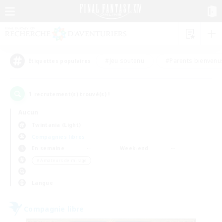
#Jeu soutenu
#Parents bienvenu
Étiquettes populaires
1
recrutement(s) trouvé(s) !
Aucun
Twintania (Light)
Compagnies libres
En semaine
Week-end
＃Amateurs de mirage
Langue
Compagnie libre