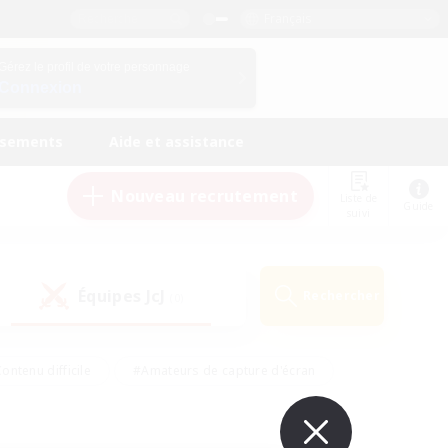
Français
Gérez le profil de votre personnage
Connexion
ssements
Aide et assistance
Nouveau recrutement
Liste de
Guide
suivi
Équipes JcJ
Rechercher
(0)
ontenu difficile
#Amateurs de capture d'écran
ire
#Événements joueurs
#Amateurs de JcJ
#Joueurs sociaux
#Travailleurs bienvenus