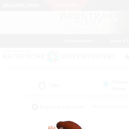
Informations
Jouer à 
Compa
Tout
(17)
libres
(
Étiquettes populaires
#Parents bienvenus
#Étudiants bienvenus
#Jeu détendu
#Amateu
#Amateurs de mirage
#Artisans/Récolteurs