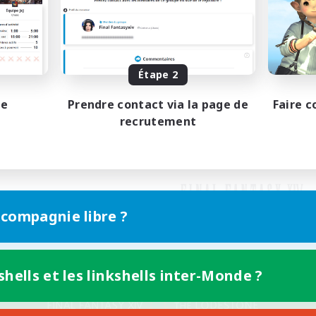
Étape 2
pe
Prendre contact via la page de
Faire c
recrutement
 compagnie libre ?
shells et les linkshells inter-Monde ?
Version mobile