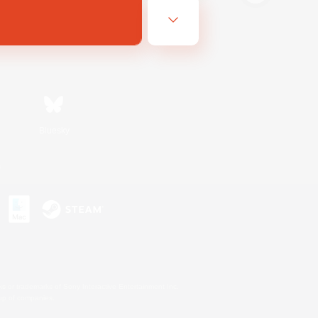
Bluesky
s
s or trademarks of Sony Interactive Entertainment Inc.
up of companies.