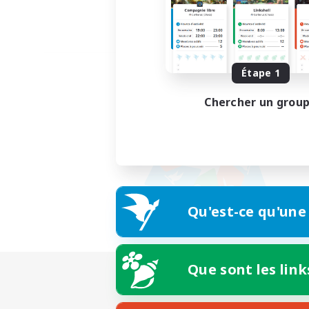
Étape 1
Chercher un grou
Qu'est-ce qu'une
Que sont les link