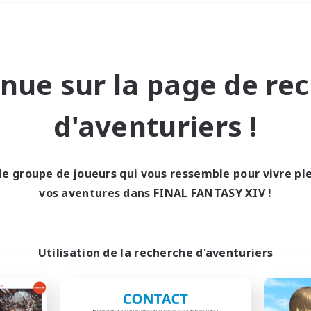
Week-end
＃Passe-temps/Intérêts
nue sur la page de re
d'aventuriers !
le groupe de joueurs qui vous ressemble pour vivre p
0 résultat
vos aventures dans FINAL FANTASY XIV !
cun recrutement trou
Utilisation de la recherche d'aventuriers
Réessayez avec des critères différents.