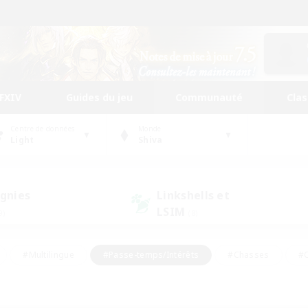
FFXIV
Guides du jeu
Communauté
Cla
Centre de données
Monde
Light
Shiva
gnies
Linkshells et
LSIM
9)
(8)
#Multilingue
#Passe-temps/Intérêts
#Chasses
#C
rs de jeu de rôle
#Amateurs de logement
#Amateurs d'histo
#Débutants bienvenus
#Jeu soutenu
#Carte aux trésors