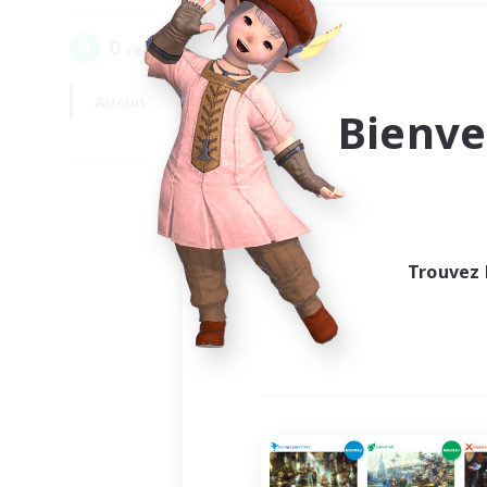
0
recrutement(s) trouvé(s) !
Aucun
En semaine
Bienve
Trouvez 
Au