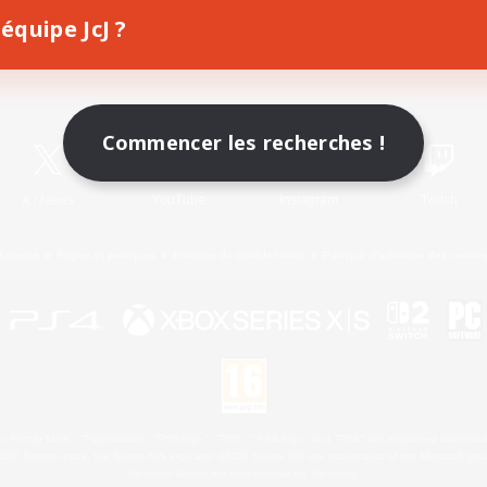
équipe JcJ ?
Télécharger le jeu
Informations officielles
Commencer les recherches !
X
/
News
YouTube
Instagram
Twitch
Licence
Règles et politiques
Politique de confidentialité
Politique d'utilisation des cookie
 Family Mark", "PlayStation", "PS5 logo", "PS5", "PS4 logo" and "PS4" are registered trademark
XBOX Sphere mark, the Series X|S logo and XBOX Series X|S are trademarks of the Microsoft gro
Nintendo Switch est une marque de Nintendo.