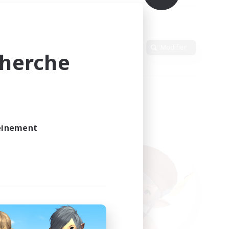
Langue
Modifier
cherche
leinement
vé.