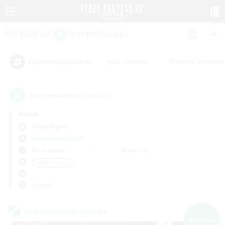
#Jeu soutenu
#Parents bienvenu
Étiquettes populaires
1
recrutement(s) trouvé(s) !
Aucun
Shiva (Light)
Linkshells et LSIM
En semaine
Week-end
＃Multilingue
Langue
Linkshell inter-Monde
NOUVEAU