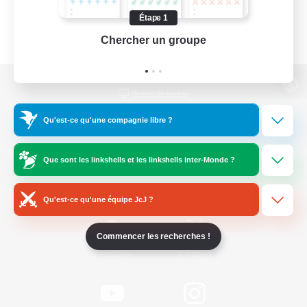
Étape 1
Chercher un groupe
Prend
Version de bureau
Qu'est-ce qu'une compagnie libre ?
Télécharger le jeu
Que sont les linkshells et les linkshells inter-Monde ?
Informations officielles
Qu'est-ce qu'une équipe JcJ ?
Commencer les recherches !
/
Facebook
X
News