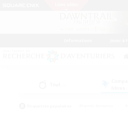
Informations
Jouer à 
Compa
Tout
(5)
libres
(
Étiquettes populaires
#Parents bienvenus
#
#Amateurs d'histoire
#Étudiants bienve
#Artisans/Récolteurs
#Amateurs de JcJ
#A