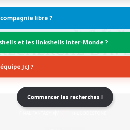
 compagnie libre ?
shells et les linkshells inter-Monde ?
équipe JcJ ?
Commencer les recherches !
Version mobile