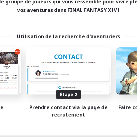
le groupe de joueurs qui vous ressemble pour vivre p
13:00
24:00
maine
vos aventures dans FINAL FANTASY XIV !
10:00
4:00
-end
11
bres actifs
19
ces à pourvoir
Utilisation de la recherche d'aventuriers
miliär
utants bienvenus
nements joueurs
teurs de mirage
ents bienvenus
DE
Étape 2
Fin du recrutement le 13/08/2026
pe
Prendre contact via la page de
Faire c
recrutement