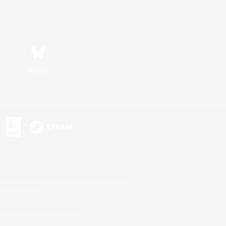
Bluesky
s
s or trademarks of Sony Interactive Entertainment Inc.
up of companies.
 aux É.U. et/ou dans d'autres pays.