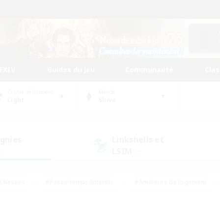
FFXIV
Guides du jeu
Communauté
Cla
Centre de données
Monde
Light
Shiva
gnies
Linkshells et
LSIM
2)
(3)
Chasses
#Passe-temps/Intérêts
#Amateurs de logement
nus
#Amateurs de capture d'écran
#Événements joueurs
mateurs de mirage
#Carte aux trésors
#Joueurs sociaux