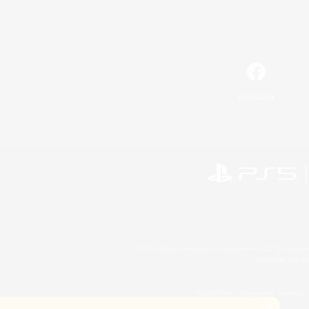
Facebook
©2026 Sony Interactive Entertainment LLC."PlayStation
Microsoft, the 
©2026 Valve Corporation. Steam et 