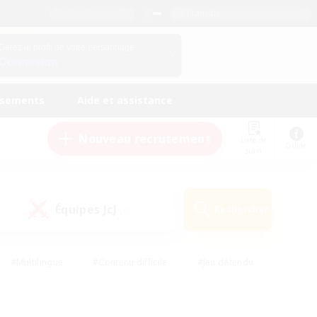
Français
Gérez le profil de votre personnage
Connexion
ssements
Aide et assistance
Nouveau recrutement
Liste de
Guide
suivi
Équipes JcJ
Rechercher
(0)
#Multilingue
#Contenu difficile
#Jeu détendu
#Amateurs de jeu de rôle
#Jeu soutenu
#Débutants bienvenus
#Travailleurs bienvenus