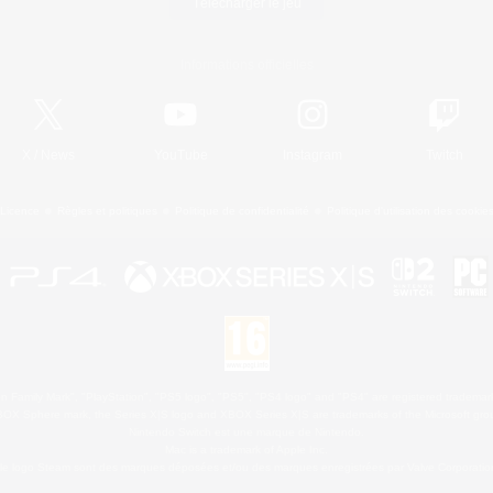
Télécharger le jeu
Informations officielles
X
/
News
YouTube
Instagram
Twitch
Licence
Règles et politiques
Politique de confidentialité
Politique d'utilisation des cookie
 Family Mark", "PlayStation", "PS5 logo", "PS5", "PS4 logo" and "PS4" are registered trademark
XBOX Sphere mark, the Series X|S logo and XBOX Series X|S are trademarks of the Microsoft gro
Nintendo Switch est une marque de Nintendo.
Mac is a trademark of Apple Inc.
le logo Steam sont des marques déposées et/ou des marques enregistrées par Valve Corporation