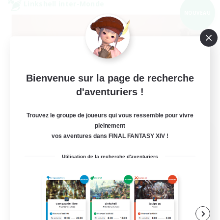
Linkshell inter-Monde
NOUVEAU
Bienvenue sur la page de recherche
d'aventuriers !
Trouvez le groupe de joueurs qui vous ressemble pour vivre
pleinement
40&Fabulous
vos aventures dans FINAL FANTASY XIV !
Recrutement de nouveaux membres
Light
Utilisation de la recherche d'aventuriers
10
Places à pourvoir
40+ and Fabulous