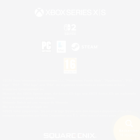
©2026 Sony Interactive Entertainment LLC."PlayStation Family Mark", "PlayStation", "PS5
logo", "PS5", "PS4 logo" and "PS4" are registered trademarks or trademarks of Sony
Interactive Entertainment Inc.
Microsoft, the XBOX Sphere mark, the Series X|S logo and XBOX Series X|S are trademarks
of the Microsoft group of companies.
Nintendo Switch est une marque de Nintendo.
Mac is a trademark of Apple Inc.
©2026 Valve Corporation. Steam et le logo Steam sont des marques déposées et/ou des
marques enregistrées par Valve Corporation aux É.U. et/ou dans d'autres pays.
Rechercher
18 résultat(s)