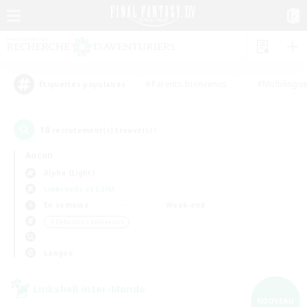
#Parents bienvenus
#Multilingu
Étiquettes populaires
18
recrutement(s) trouvé(s) !
Aucun
Alpha (Light)
Linkshells et LSIM
En semaine
Week-end
＃Débutants bienvenus
Langue
Linkshell inter-Monde
NOUVEAU