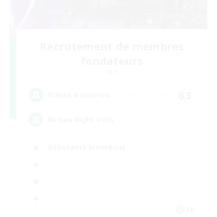
Recrutement de membres
fondateurs
Light
63
Places à pourvoir
Bozjan Night Owls
Débutants bienvenus
EN