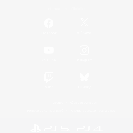
Informations officielles
/
Facebook
X
News
YouTube
Instagram
Twitch
Bluesky
Licence
Règles et politiques
Politique de confidentialité
Politique d'utilisation des cookies