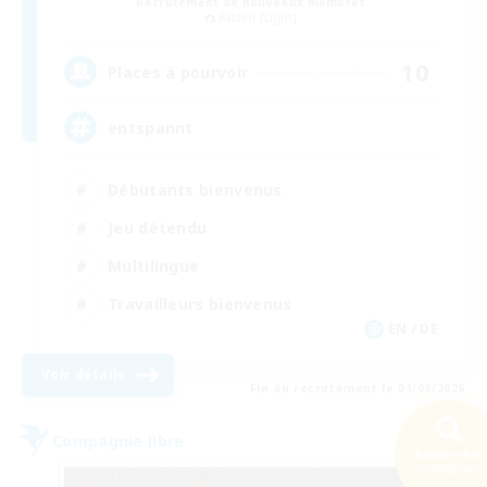
Recrutement de nouveaux membres
Raiden [Light]
10
Places à pourvoir
entspannt
Débutants bienvenus
Jeu détendu
Multilingue
Travailleurs bienvenus
EN / DE
Voir détails
Fin du recrutement le 01/09/2026
Compagnie libre
Rechercher
NOUVEAU
35 résultat(s)