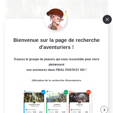
Bienvenue sur la page de recherche
d'aventuriers !
Rising Ember
Trouvez le groupe de joueurs qui vous ressemble pour vivre
Recrutement de nouveaux membres
Raiden [Light]
pleinement
vos aventures dans FINAL FANTASY XIV !
--
Places à pourvoir
Utilisation de la recherche d'aventuriers
LGBT
Débutants bienvenus