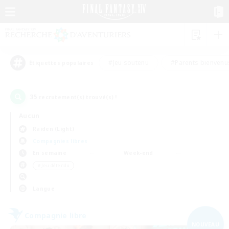
#Jeu soutenu
#Parents bienvenu
Étiquettes populaires
35
recrutement(s) trouvé(s) !
Aucun
Raiden (Light)
Compagnies libres
En semaine
Week-end
＃Jeu détendu
Langue
Compagnie libre
NOUVEAU