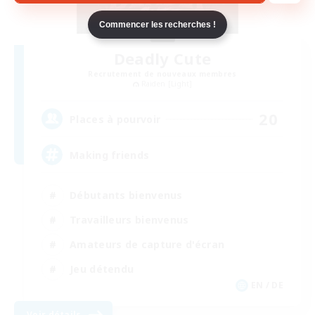
Commencer les recherches !
Deadly Cute
Recrutement de nouveaux membres
Raiden [Light]
20
Places à pourvoir
Making friends
Débutants bienvenus
Travailleurs bienvenus
Amateurs de capture d'écran
Jeu détendu
EN / DE
Voir détails