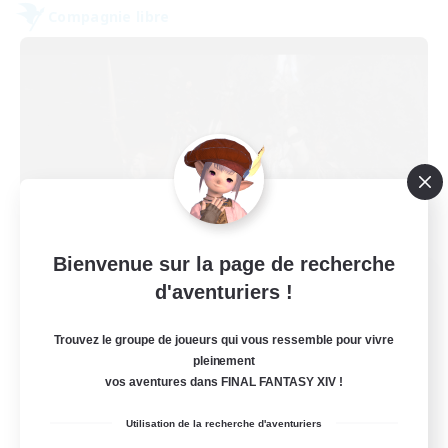
Compagnie libre
Bienvenue sur la page de recherche
Ashes of Dreams
d'aventuriers !
Recrutement de nouveaux membres
Raiden [Light]
Trouvez le groupe de joueurs qui vous ressemble pour vivre
pleinement
5
Places à pourvoir
vos aventures dans FINAL FANTASY XIV !
Für fast alles zu haben!
Utilisation de la recherche d'aventuriers