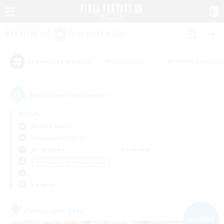
#Jeu soutenu
#Parents bienvenu
Étiquettes populaires
4
recrutement(s) trouvé(s) !
Aucun
Raiden (Light)
Compagnies libres
En semaine
Week-end
＃Amateurs de capture d'écran
Langue
Compagnie libre
NOUVEAU