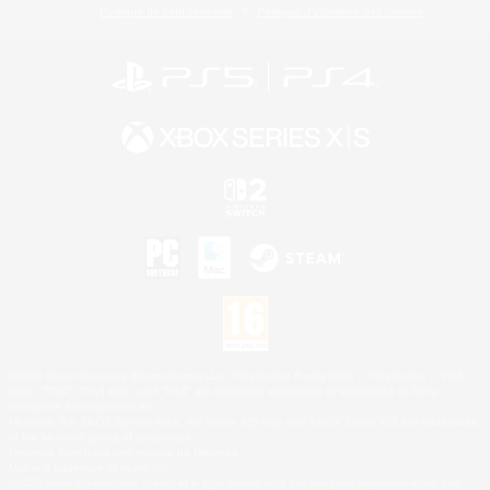
Politique de confidentialité
Politique d'utilisation des cookies
©2026 Sony Interactive Entertainment LLC."PlayStation Family Mark", "PlayStation", "PS5
logo", "PS5", "PS4 logo" and "PS4" are registered trademarks or trademarks of Sony
Interactive Entertainment Inc.
Microsoft, the XBOX Sphere mark, the Series X|S logo and XBOX Series X|S are trademarks
of the Microsoft group of companies.
Nintendo Switch est une marque de Nintendo.
Mac is a trademark of Apple Inc.
©2026 Valve Corporation. Steam et le logo Steam sont des marques déposées et/ou des