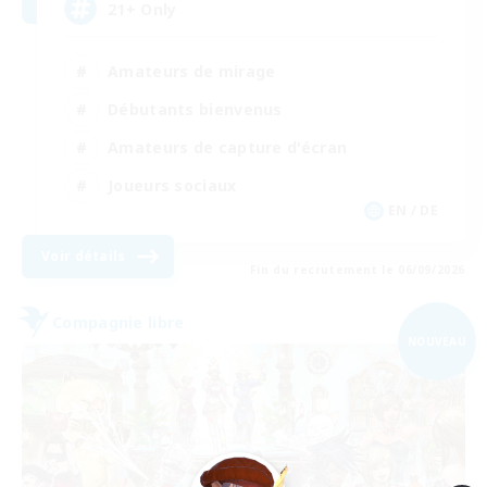
21+ Only
Amateurs de mirage
Débutants bienvenus
Amateurs de capture d'écran
Joueurs sociaux
EN / DE
Voir détails
Fin du recrutement le 06/09/2026
Compagnie libre
NOUVEAU