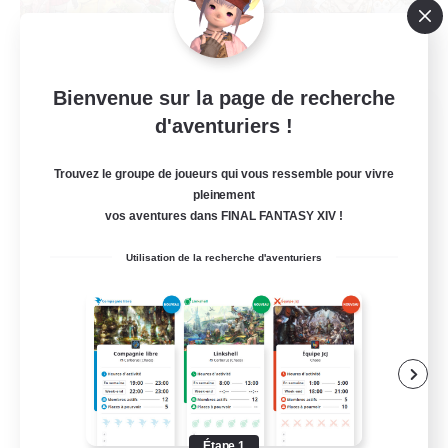
Bienvenue sur la page de recherche
FairyTail
d'aventuriers !
Recrutement de nouveaux membres
Raiden [Light]
Trouvez le groupe de joueurs qui vous ressemble pour vivre
999
pleinement
Places à pourvoir
vos aventures dans FINAL FANTASY XIV !
Casual Friendly
Utilisation de la recherche d'aventuriers
Débutants bienvenus
Amateurs de mirage
Jeu détendu
Travailleurs bienvenus
EN
Étape 1