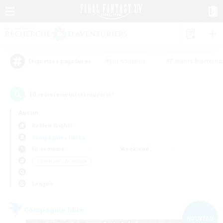
#Jeu soutenu
#Parents bienvenu
Étiquettes populaires
10
recrutement(s) trouvé(s) !
Aucun
Raiden (Light)
Compagnies libres
En semaine
Week-end
＃Amateurs de mirage
Langue
Compagnie libre
NOUVEAU