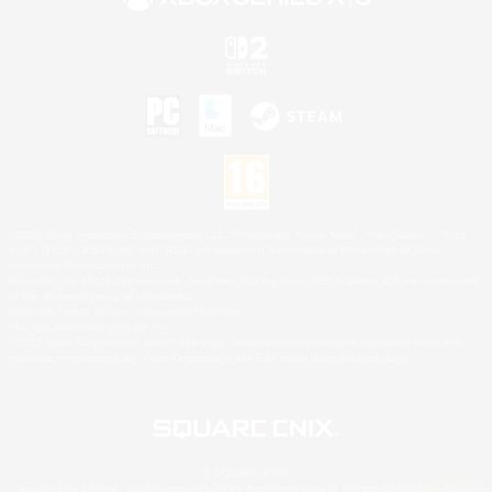
©2026 Sony Interactive Entertainment LLC."PlayStation Family Mark", "PlayStation", "PS5
logo", "PS5", "PS4 logo" and "PS4" are registered trademarks or trademarks of Sony
Interactive Entertainment Inc.
Microsoft, the XBOX Sphere mark, the Series X|S logo and XBOX Series X|S are trademarks
of the Microsoft group of companies.
Nintendo Switch est une marque de Nintendo.
Mac is a trademark of Apple Inc.
©2026 Valve Corporation. Steam et le logo Steam sont des marques déposées et/ou des
marques enregistrées par Valve Corporation aux É.U. et/ou dans d'autres pays.
© SQUARE ENIX
Square Enix Limited, société immatriculée en Angleterre sous le numéro 01804186 - Siège