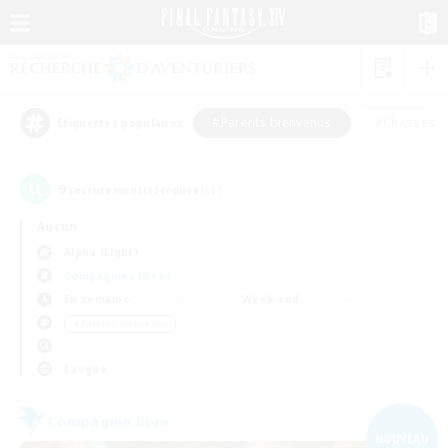
#Parents bienvenus
#Chasses
Étiquettes populaires
9
recrutement(s) trouvé(s) !
Aucun
Alpha (Light)
Compagnies libres
En semaine
Week-end
＃Parents bienvenus
Langue
Compagnie libre
NOUVEAU