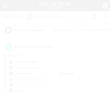
#Jeu soutenu
#Parents bienvenu
Étiquettes populaires
0
recrutement(s) trouvé(s) !
Aucun
Phoenix (Light)
Linkshells et LSIM
En semaine
Week-end
＃Amateurs d'histoire
Langue