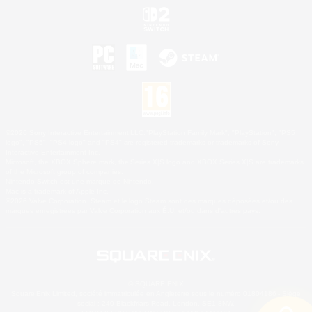
©2026 Sony Interactive Entertainment LLC."PlayStation Family Mark", "PlayStation", "PS5
logo", "PS5", "PS4 logo" and "PS4" are registered trademarks or trademarks of Sony
Interactive Entertainment Inc.
Microsoft, the XBOX Sphere mark, the Series X|S logo and XBOX Series X|S are trademarks
of the Microsoft group of companies.
Nintendo Switch est une marque de Nintendo.
Mac is a trademark of Apple Inc.
©2026 Valve Corporation. Steam et le logo Steam sont des marques déposées et/ou des
marques enregistrées par Valve Corporation aux É.U. et/ou dans d'autres pays.
© SQUARE ENIX
Square Enix Limited, société immatriculée en Angleterre sous le numéro 01804186 - Siège
social : 240 Blackfriars Road, London, SE1 8NW.