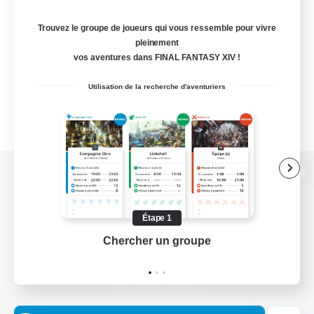
Trouvez le groupe de joueurs qui vous ressemble pour vivre
pleinement
vos aventures dans FINAL FANTASY XIV !
Utilisation de la recherche d'aventuriers
Version de bureau
Étape 1
Chercher un groupe
Prend
Télécharger le jeu
Informations officielles