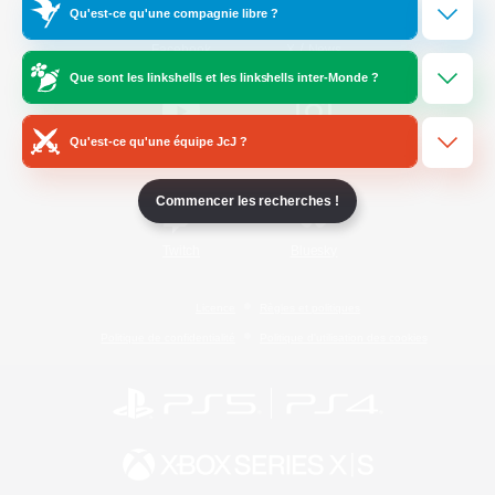
Qu'est-ce qu'une compagnie libre ?
/
Facebook
X
News
Que sont les linkshells et les linkshells inter-Monde ?
Qu'est-ce qu'une équipe JcJ ?
YouTube
Instagram
Commencer les recherches !
Twitch
Bluesky
Licence
Règles et politiques
Politique de confidentialité
Politique d'utilisation des cookies