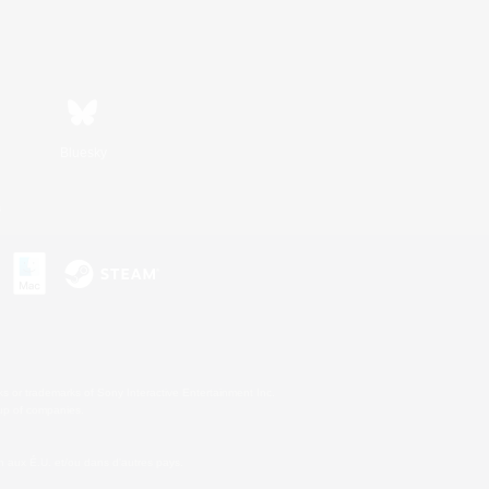
Bluesky
s
s or trademarks of Sony Interactive Entertainment Inc.
up of companies.
 aux É.U. et/ou dans d'autres pays.