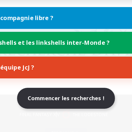
 compagnie libre ?
shells et les linkshells inter-Monde ?
équipe JcJ ?
Commencer les recherches !
Version mobile