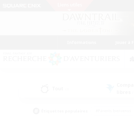
Informations
Jouer à 
Compa
Tout
(3)
libres
(
Étiquettes populaires
#Parents bienvenus
#Étudiants bienvenus
#Jeu détendu
#Amateu
#Amateurs de mirage
#Artisans/Récolteurs