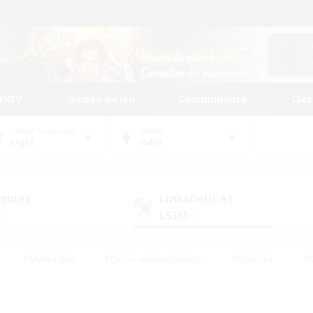
FFXIV
Guides du jeu
Communauté
Cla
Centre de données
Monde
Light
Odin
gnies
Linkshells et
LSIM
1)
(2)
#Multilingue
#Passe-temps/Intérêts
#Chasses
#C
rs de jeu de rôle
#Amateurs de logement
#Amateurs d'histo
#Débutants bienvenus
#Jeu soutenu
#Carte aux trésors