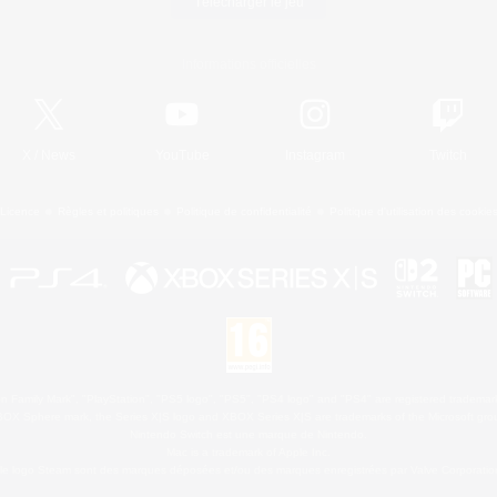
Télécharger le jeu
Informations officielles
X
/
News
YouTube
Instagram
Twitch
Licence
Règles et politiques
Politique de confidentialité
Politique d'utilisation des cookie
 Family Mark", "PlayStation", "PS5 logo", "PS5", "PS4 logo" and "PS4" are registered trademark
XBOX Sphere mark, the Series X|S logo and XBOX Series X|S are trademarks of the Microsoft gro
Nintendo Switch est une marque de Nintendo.
Mac is a trademark of Apple Inc.
le logo Steam sont des marques déposées et/ou des marques enregistrées par Valve Corporation