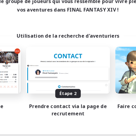
le groupe de joueurs qui vous ressemble pour vivre p
1:00
24:00
maine
vos aventures dans FINAL FANTASY XIV !
1:00
24:00
-end
44
bres actifs
16
ces à pourvoir
Utilisation de la recherche d'aventuriers
eurs sociaux
 détendu
se-temps/Intérêts
teurs de capture d'écran
EN / DE / FR
Étape 2
Fin du recrutement le 05/09/2026
pe
Prendre contact via la page de
Faire c
recrutement