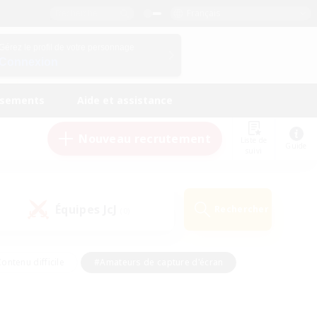
Français
Gérez le profil de votre personnage
Connexion
ssements
Aide et assistance
Nouveau recrutement
Liste de
Guide
suivi
Équipes JcJ
Rechercher
(0)
ontenu difficile
#Amateurs de capture d'écran
ire
#Événements joueurs
#Amateurs de JcJ
#Joueurs sociaux
#Travailleurs bienvenus