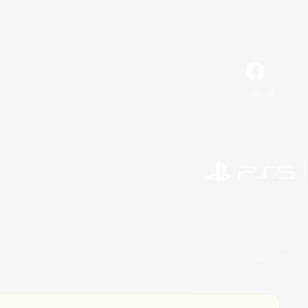
Facebook
©2026 Sony Interactive Entertainment LLC."PlayStation
Microsoft, the 
©2026 Valve Corporation. Steam et 