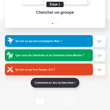
Étape 1
Chercher un groupe
Prend
Version de bureau
Qu'est-ce qu'une compagnie libre ?
Télécharger le jeu
Que sont les linkshells et les linkshells inter-Monde ?
Informations officielles
Qu'est-ce qu'une équipe JcJ ?
Commencer les recherches !
/
Facebook
X
News
YouTube
Instagram