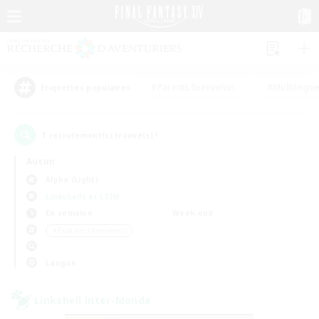
#Parents bienvenus
#Multilingu
Étiquettes populaires
1
recrutement(s) trouvé(s) !
Aucun
Alpha (Light)
Linkshells et LSIM
En semaine
Week-end
＃Étudiants bienvenus
Langue
Linkshell inter-Monde