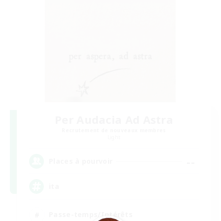
Per Audacia Ad Astra
Recrutement de nouveaux membres
Light
--
Places à pourvoir
ita
Passe-temps/Intérêts