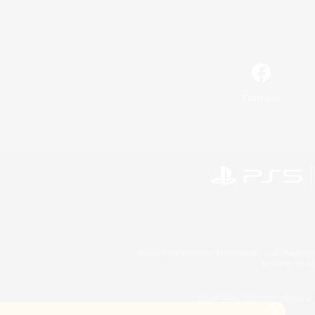
Facebook
©2026 Sony Interactive Entertainment LLC."PlayStation
Microsoft, the 
©2026 Valve Corporation. Steam et 