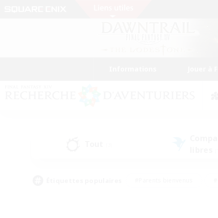
Informations
Jouer à 
Compa
Tout
(3)
libres
(
Étiquettes populaires
#Parents bienvenus
#
#Amateurs d'histoire
#Étudiants bienve
#Artisans/Récolteurs
#Amateurs de JcJ
#A