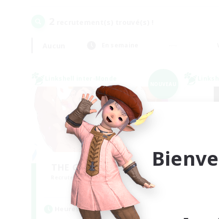
2
recrutement(s) trouvé(s) !
Aucun
En semaine
Linkshell inter-Monde
Linksh
NOUVEAU
Bienve
THE G4Y BROS - LIGHT
Recrutement de nouveaux membres
Recr
Light
Heures d'activité
Heu