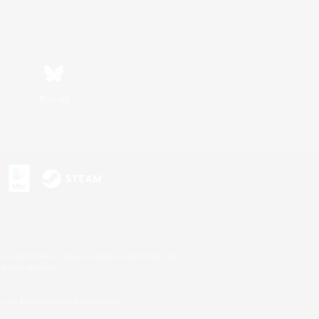
Bluesky
s
s or trademarks of Sony Interactive Entertainment Inc.
up of companies.
 aux É.U. et/ou dans d'autres pays.