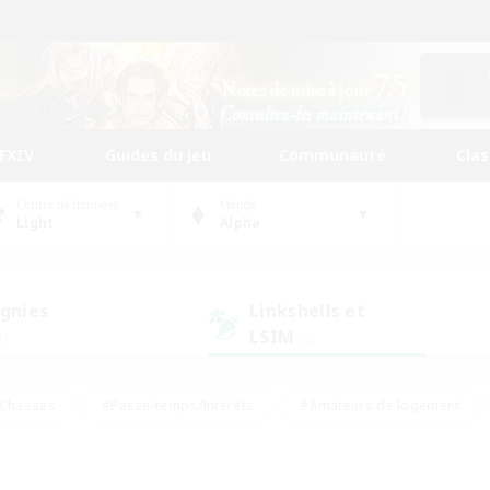
FFXIV
Guides du jeu
Communauté
Cla
Centre de données
Monde
Light
Alpha
gnies
Linkshells et
LSIM
1)
(2)
Chasses
#Passe-temps/Intérêts
#Amateurs de logement
nus
#Amateurs de capture d'écran
#Événements joueurs
mateurs de mirage
#Carte aux trésors
#Joueurs sociaux