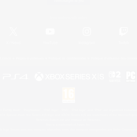
Télécharger le jeu
Informations officielles
X
/
News
YouTube
Instagram
Twitch
Licence
Règles et politiques
Politique de confidentialité
Politique d'utilisation des cookie
 Family Mark", "PlayStation", "PS5 logo", "PS5", "PS4 logo" and "PS4" are registered trademark
XBOX Sphere mark, the Series X|S logo and XBOX Series X|S are trademarks of the Microsoft gro
Nintendo Switch est une marque de Nintendo.
Mac is a trademark of Apple Inc.
le logo Steam sont des marques déposées et/ou des marques enregistrées par Valve Corporation