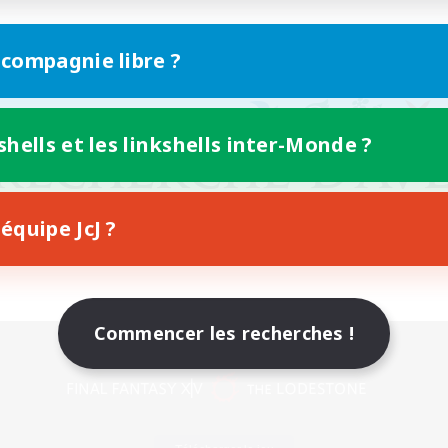
 compagnie libre ?
shells et les linkshells inter-Monde ?
équipe JcJ ?
Commencer les recherches !
Version mobile