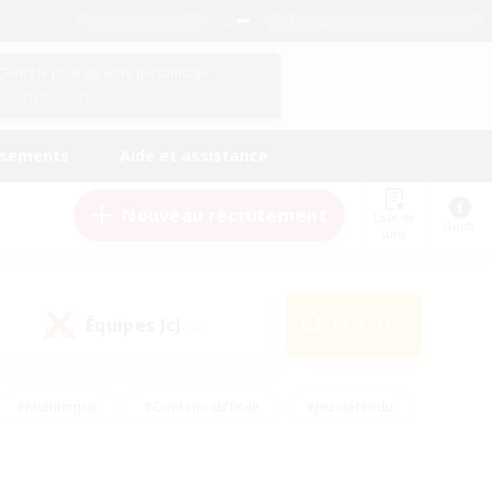
Français
Gérez le profil de votre personnage
Connexion
ssements
Aide et assistance
Nouveau recrutement
Liste de
Guide
suivi
Équipes JcJ
Rechercher
(0)
#Multilingue
#Contenu difficile
#Jeu détendu
#Amateurs de jeu de rôle
#Jeu soutenu
#Débutants bienvenus
#Travailleurs bienvenus