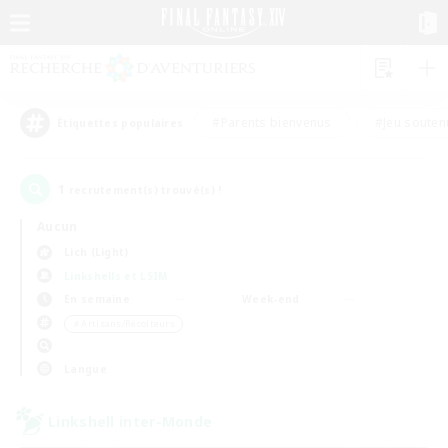
#Parents bienvenus
#Jeu souten
Étiquettes populaires
1
recrutement(s) trouvé(s) !
Aucun
Lich (Light)
Linkshells et LSIM
En semaine
Week-end
＃Artisans/Récolteurs
Langue
Linkshell inter-Monde