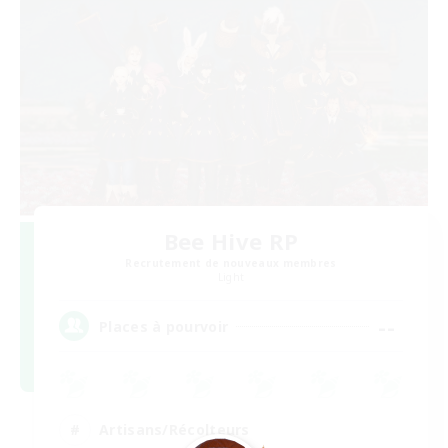
Bee Hive RP
Recrutement de nouveaux membres
Light
--
Places à pourvoir
Artisans/Récolteurs