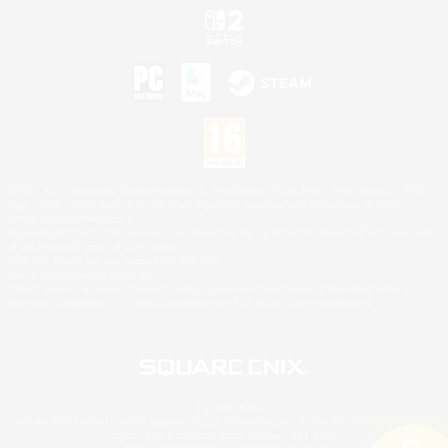
©2026 Sony Interactive Entertainment LLC."PlayStation Family Mark", "PlayStation", "PS5
logo", "PS5", "PS4 logo" and "PS4" are registered trademarks or trademarks of Sony
Interactive Entertainment Inc.
Microsoft, the XBOX Sphere mark, the Series X|S logo and XBOX Series X|S are trademarks
of the Microsoft group of companies.
Nintendo Switch est une marque de Nintendo.
Mac is a trademark of Apple Inc.
©2026 Valve Corporation. Steam et le logo Steam sont des marques déposées et/ou des
marques enregistrées par Valve Corporation aux É.U. et/ou dans d'autres pays.
© SQUARE ENIX
Square Enix Limited, société immatriculée en Angleterre sous le numéro 01804186 - Siège
social : 240 Blackfriars Road, London, SE1 8NW.