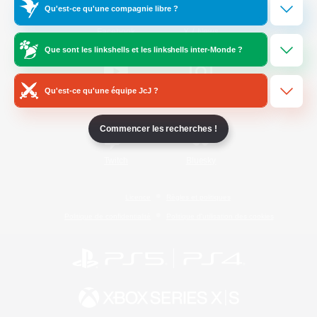
Qu'est-ce qu'une compagnie libre ?
/
Facebook
X
News
Que sont les linkshells et les linkshells inter-Monde ?
Qu'est-ce qu'une équipe JcJ ?
YouTube
Instagram
Commencer les recherches !
Twitch
Bluesky
Licence
Règles et politiques
Politique de confidentialité
Politique d'utilisation des cookies