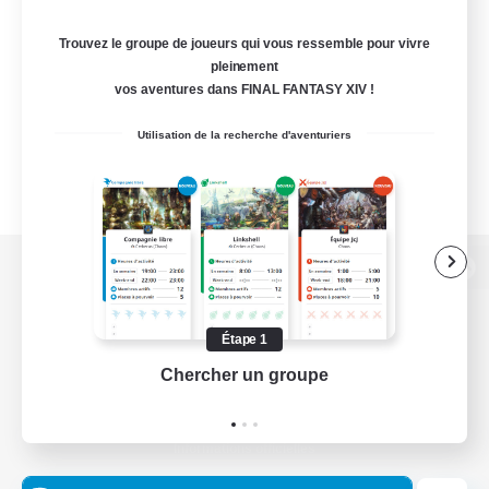
Trouvez le groupe de joueurs qui vous ressemble pour vivre
pleinement
vos aventures dans FINAL FANTASY XIV !
Utilisation de la recherche d'aventuriers
Version de bureau
Étape 1
Chercher un groupe
Prend
Télécharger le jeu
Informations officielles