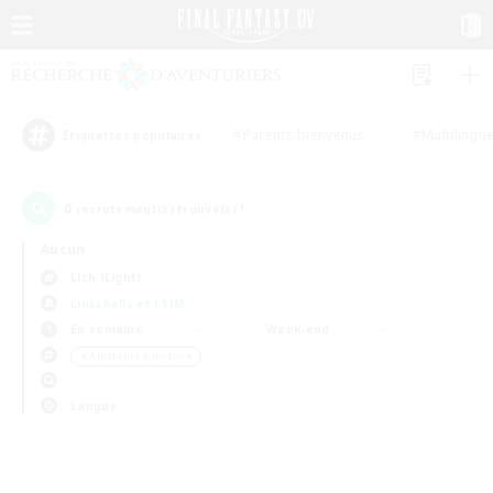
#Parents bienvenus
#Multilingu
Étiquettes populaires
0
recrutement(s) trouvé(s) !
Aucun
Lich (Light)
Linkshells et LSIM
En semaine
Week-end
＃Amateurs d'histoire
Langue