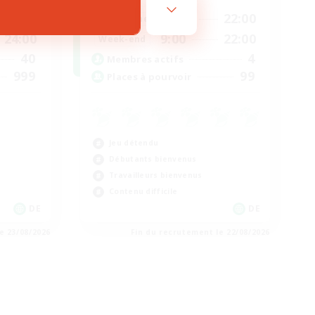
23:00
17:00
22:00
En semaine
24:00
9:00
22:00
Week-end
40
4
Membres actifs
999
99
Places à pourvoir
Jeu détendu
Débutants bienvenus
Travailleurs bienvenus
Contenu difficile
DE
DE
e 23/08/2026
Fin du recrutement le 22/08/2026