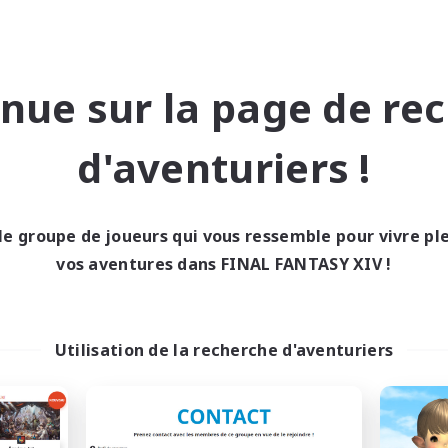
nue sur la page de re
Recrutement de
Recrutement 
d'aventuriers !
mbres fondateurs
membres fondat
Light
Light
le groupe de joueurs qui vous ressemble pour vivre p
res d'activité
Heures d'activité
14:00
vos aventures dans FINAL FANTASY XIV !
22:00
1:00
maine
En semaine
9:00
23:00
1:00
-end
Week-end
--
ces à pourvoir
Places à pourvoir
Utilisation de la recherche d'aventuriers
klusion,Twitch, Stream
FFXIV Discord Com
utants bienvenus
Jeu détendu
 détendu
Débutants bienvenus
se-temps/Intérêts
Travailleurs bienvenus