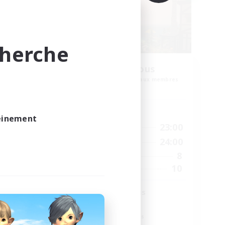
cherche
de
40&Fabulous
Recrutement de nouveaux membres
eurs
Light
Heures d'activité
leinement
16:00
23:00
En semaine
24:00
10:00
24:00
Week-end
24:00
8
Membres actifs
99
10
Places à pourvoir
munity
40+ and Fabulous
Jeu détendu
Travailleurs bienvenus