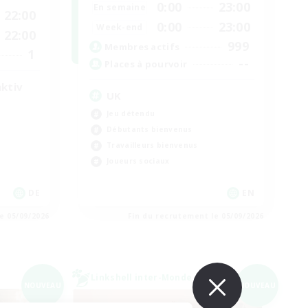
0:00
23:00
En semaine
22:00
0:00
23:00
Week-end
22:00
999
Membres actifs
1
--
Places à pourvoir
aktiv
UK
Jeu détendu
Débutants bienvenus
Travailleurs bienvenus
Joueurs sociaux
DE
EN
e 05/09/2026
Fin du recrutement le 05/09/2026
Linkshell inter-Monde
NOUVEAU
NOUVEAU