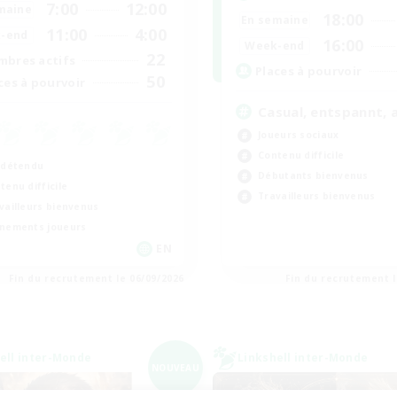
7:00
12:00
maine
18:00
En semaine
11:00
4:00
-end
16:00
Week-end
22
bres actifs
Places à pourvoir
50
ces à pourvoir
Casual, entspannt, 
Joueurs sociaux
Contenu difficile
 détendu
Débutants bienvenus
tenu difficile
Travailleurs bienvenus
vailleurs bienvenus
nements joueurs
EN
Fin du recrutement le 06/09/2026
Fin du recrutement l
ell inter-Monde
Linkshell inter-Monde
NOUVEAU