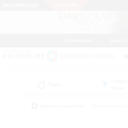
Informations
Jouer à 
Compa
Tout
(44)
libres
(
Étiquettes populaires
#Parents bienvenus
#Étudiants bienvenus
#Jeu détendu
#Amateu
#Amateurs de mirage
#Artisans/Récolteurs