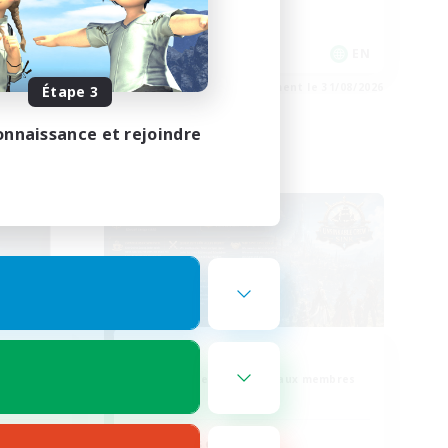
Débutants bienvenus
DE
EN
e 02/09/2026
Fin du recrutement le 31/08/2026
Étape 3
onnaissance et rejoindre
Linkshell inter-Monde
SINK
membres
Recrutement de nouveaux membres
Light
Heures d'activité