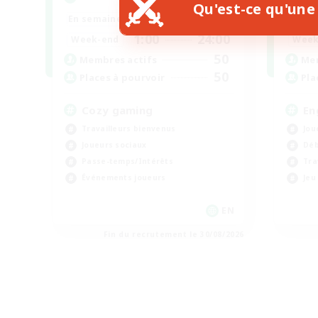
Qu'est-ce qu'une 
1:00
24:00
En semaine
En se
1:00
24:00
Week-end
Week
50
Membres actifs
Mem
50
Places à pourvoir
Pla
Cozy gaming
En
Travailleurs bienvenus
Jou
Joueurs sociaux
Déb
Passe-temps/Intérêts
Tra
Événements joueurs
Jeu
EN
Fin du recrutement le 30/08/2026