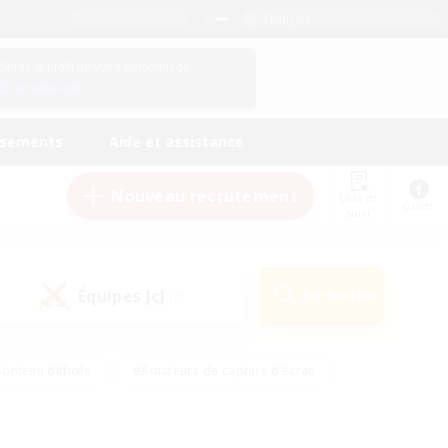
Français
Gérez le profil de votre personnage
Connexion
ssements
Aide et assistance
Nouveau recrutement
Liste de
Guide
suivi
Équipes JcJ
Rechercher
(0)
ontenu difficile
#Amateurs de capture d'écran
ire
#Événements joueurs
#Amateurs de JcJ
#Joueurs sociaux
#Travailleurs bienvenus