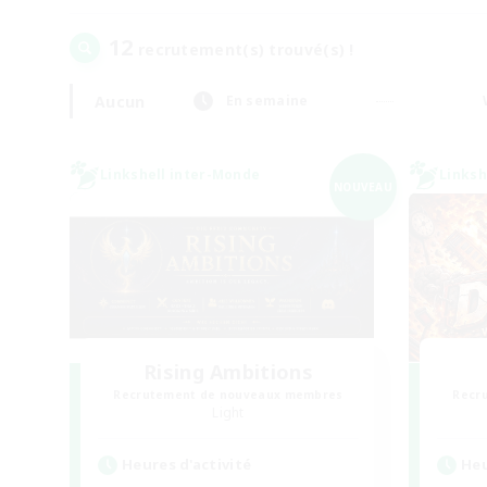
12
recrutement(s) trouvé(s) !
Aucun
En semaine
Linkshell inter-Monde
Linksh
NOUVEAU
Rising Ambitions
Recrutement de nouveaux membres
Recr
Light
Heures d'activité
Heu