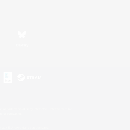
Bluesky
s
s or trademarks of Sony Interactive Entertainment Inc.
up of companies.
 aux É.U. et/ou dans d'autres pays.