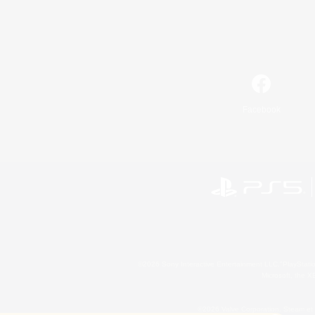
Facebook
©2026 Sony Interactive Entertainment LLC."PlayStation
Microsoft, the 
©2026 Valve Corporation. Steam et 