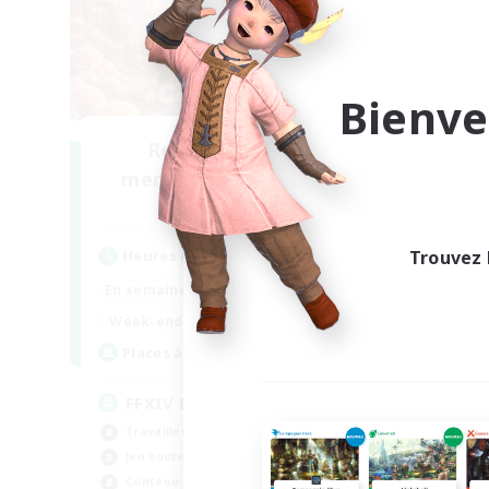
Bienve
Recrutement de
membres fondateurs
me
Light
Heures d'activité
Trouvez 
Heu
19:00
23:00
En semaine
En se
10:00
23:00
Week-end
Week
50
Places à pourvoir
Pla
FFXIV DIscord Server
In
Travailleurs bienvenus
Déb
Jeu soutenu
Jeu
Contenu difficile
Pas