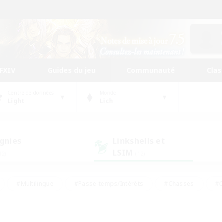
FFXIV
Guides du jeu
Communauté
Cla
Centre de données
Monde
Light
Lich
gnies
Linkshells et
LSIM
32)
(12)
#Multilingue
#Passe-temps/Intérêts
#Chasses
#C
rs de jeu de rôle
#Amateurs de logement
#Amateurs d'histo
#Débutants bienvenus
#Jeu soutenu
#Carte aux trésors