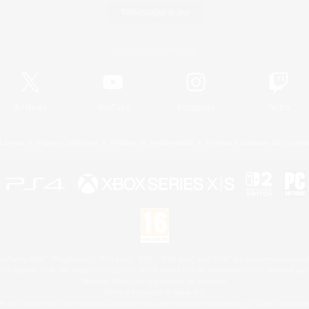
Télécharger le jeu
Informations officielles
X
/
News
YouTube
Instagram
Twitch
Licence
Règles et politiques
Politique de confidentialité
Politique d'utilisation des cookie
 Family Mark", "PlayStation", "PS5 logo", "PS5", "PS4 logo" and "PS4" are registered trademark
XBOX Sphere mark, the Series X|S logo and XBOX Series X|S are trademarks of the Microsoft gro
Nintendo Switch est une marque de Nintendo.
Mac is a trademark of Apple Inc.
le logo Steam sont des marques déposées et/ou des marques enregistrées par Valve Corporation