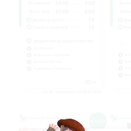
16:00
1:00
En semaine
En se
12:00
2:00
Week-end
Week
10
Membres actifs
Mem
10
Places à pourvoir
Pla
gegenseitig unterstützen
Jeu détendu
Jeu
Débutants bienvenus
Con
Contenu difficile
Tra
Travailleurs bienvenus
Évé
DE
Fin du recrutement le 06/09/2026
Linkshell inter-Monde
Linksh
NOUVEAU