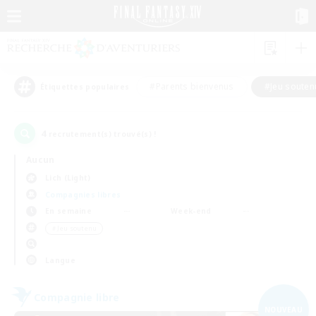
#Parents bienvenus
#Jeu souten
Étiquettes populaires
4
recrutement(s) trouvé(s) !
Aucun
Lich (Light)
Compagnies libres
En semaine
Week-end
＃Jeu soutenu
Langue
Compagnie libre
NOUVEAU