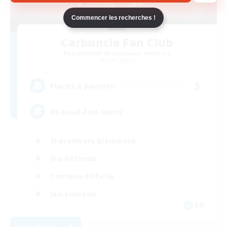
Commencer les recherches !
Carbuncle Fan Club
Recrutement de nouveaux membres
Lich [Light]
3
Places à pourvoir
#Casual-End-Game
Travailleurs bienvenus
Jeu détendu
Contenu difficile
Jeu soutenu
EN
Voir détails