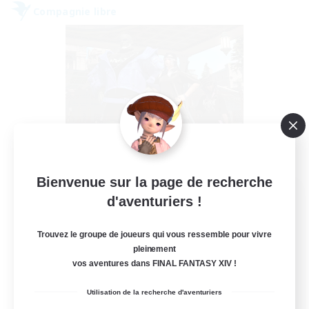
Compagnie libre
Bienvenue sur la page de recherche
Twinks of the Twelve
d'aventuriers !
Recrutement de nouveaux membres
Lich [Light]
Trouvez le groupe de joueurs qui vous ressemble pour vivre
pleinement
--
Places à pourvoir
vos aventures dans FINAL FANTASY XIV !
LGBTQIA+
Utilisation de la recherche d'aventuriers