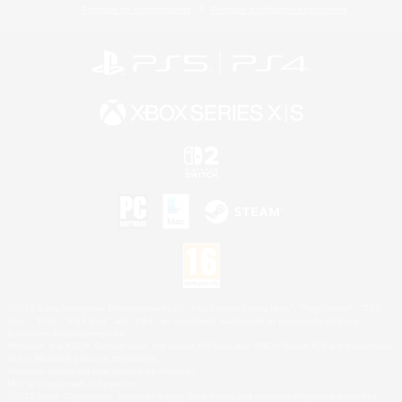
Politique de confidentialité
Politique d'utilisation des cookies
©2026 Sony Interactive Entertainment LLC."PlayStation Family Mark", "PlayStation", "PS5
logo", "PS5", "PS4 logo" and "PS4" are registered trademarks or trademarks of Sony
Interactive Entertainment Inc.
Microsoft, the XBOX Sphere mark, the Series X|S logo and XBOX Series X|S are trademarks
of the Microsoft group of companies.
Nintendo Switch est une marque de Nintendo.
Mac is a trademark of Apple Inc.
©2026 Valve Corporation. Steam et le logo Steam sont des marques déposées et/ou des