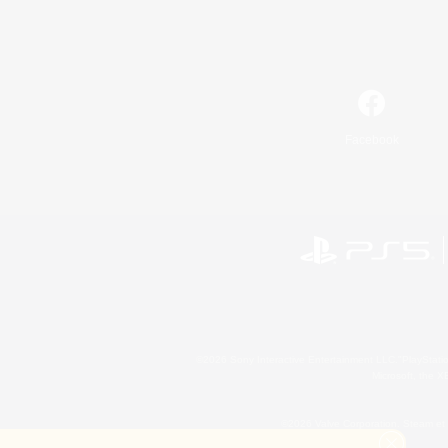
Facebook
©2026 Sony Interactive Entertainment LLC."PlayStation
Microsoft, the 
©2026 Valve Corporation. Steam et 