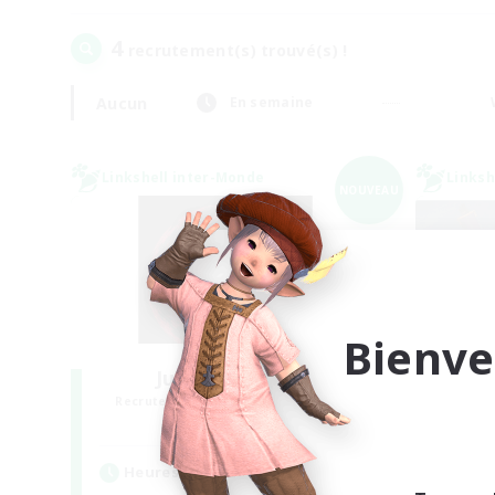
4
recrutement(s) trouvé(s) !
Aucun
En semaine
Linkshell inter-Monde
Linksh
NOUVEAU
Bienve
Jujutsu Demon
Recrutement de nouveaux membres
Recr
Light
Heures d'activité
Heu