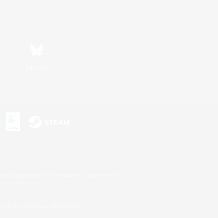
Bluesky
s
s or trademarks of Sony Interactive Entertainment Inc.
up of companies.
 aux É.U. et/ou dans d'autres pays.