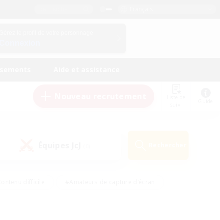
Français
Gérez le profil de votre personnage
Connexion
ssements
Aide et assistance
Nouveau recrutement
Liste de
Guide
suivi
Équipes JcJ
Rechercher
(0)
ontenu difficile
#Amateurs de capture d'écran
ire
#Événements joueurs
#Amateurs de JcJ
#Joueurs sociaux
#Travailleurs bienvenus