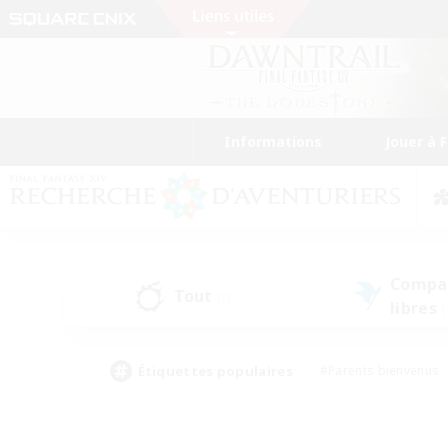
Informations
Jouer à 
Compa
Tout
(5)
libres
(
Étiquettes populaires
#Parents bienvenus
#Étudiants bienvenus
#Jeu détendu
#Amateu
#Amateurs de mirage
#Artisans/Récolteurs