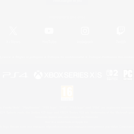
Télécharger le jeu
Informations officielles
X
/
News
YouTube
Instagram
Twitch
Licence
Règles et politiques
Politique de confidentialité
Politique d'utilisation des cookie
 Family Mark", "PlayStation", "PS5 logo", "PS5", "PS4 logo" and "PS4" are registered trademark
XBOX Sphere mark, the Series X|S logo and XBOX Series X|S are trademarks of the Microsoft gro
Nintendo Switch est une marque de Nintendo.
Mac is a trademark of Apple Inc.
le logo Steam sont des marques déposées et/ou des marques enregistrées par Valve Corporation