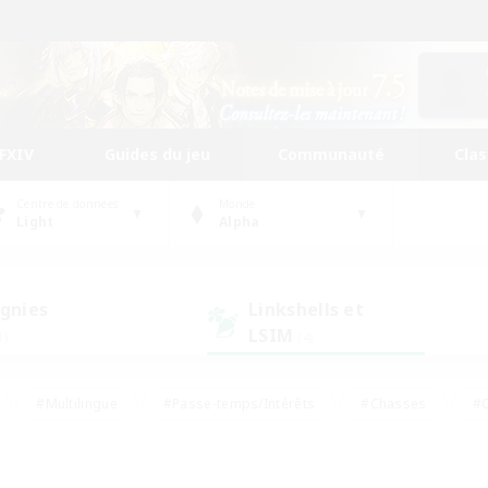
FFXIV
Guides du jeu
Communauté
Cla
Centre de données
Monde
Light
Alpha
gnies
Linkshells et
LSIM
1)
(4)
#Multilingue
#Passe-temps/Intérêts
#Chasses
#C
rs de jeu de rôle
#Amateurs de logement
#Amateurs d'histo
#Débutants bienvenus
#Jeu soutenu
#Carte aux trésors