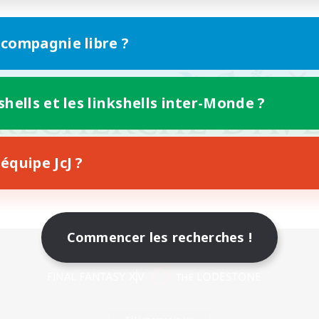
 compagnie libre ?
shells et les linkshells inter-Monde ?
équipe JcJ ?
Commencer les recherches !
Version mobile