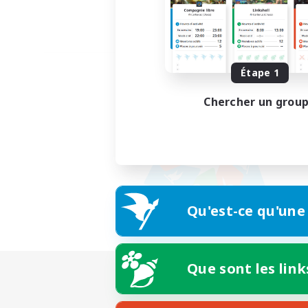
Étape 1
Chercher un grou
Qu'est-ce qu'une
Que sont les link