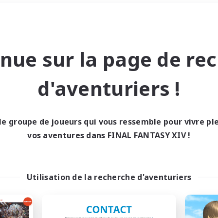
Week-end
＃Amateurs de JcJ
nue sur la page de re
d'aventuriers !
le groupe de joueurs qui vous ressemble pour vivre p
0 résultat
vos aventures dans FINAL FANTASY XIV !
cun recrutement trou
Utilisation de la recherche d'aventuriers
Réessayez avec des critères différents.