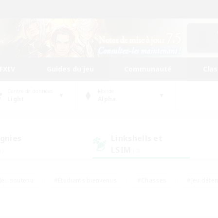
FFXIV
Guides du jeu
Communauté
Cla
Centre de données
Monde
Light
Alpha
gnies
Linkshells et
LSIM
1)
(0)
Jeu soutenu
#Étudiants bienvenus
#Chasses
#Jeu déte
nts joueurs
#Amateurs d'histoire
#Multilingue
#Amate
#Amateurs de JcJ
#Amateurs de mirage
#Carte aux trésors