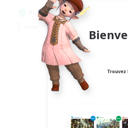
0
recrutement(s) trouvé(s) !
Aucun
En semaine
Bienve
Trouvez 
Au