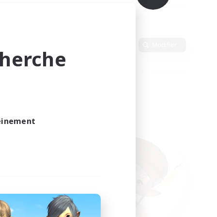
Langue
Modifier
cherche
leinement
vé.