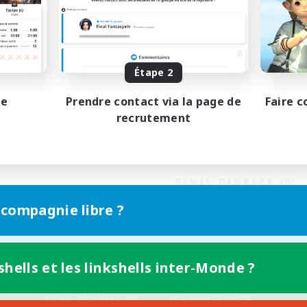
Étape 2
pe
Prendre contact via la page de
Faire c
recrutement
 compagnie libre ?
shells et les linkshells inter-Monde ?
Version mobile