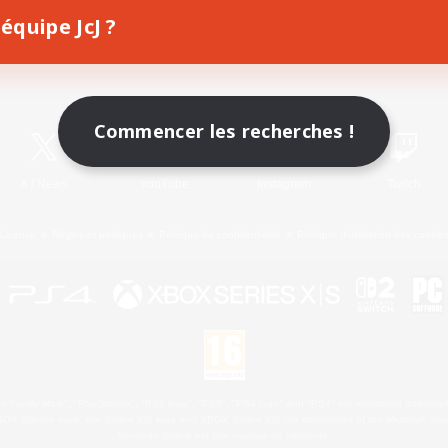
équipe JcJ ?
Télécharger le jeu
Informations officielles
Commencer les recherches !
X
/
News
YouTube
Instagram
Twitch
Licence
Règles et politiques
Politique de confidentialité
Politique d'utilisation des cookie
 Family Mark", "PlayStation", "PS5 logo", "PS5", "PS4 logo" and "PS4" are registered trademark
XBOX Sphere mark, the Series X|S logo and XBOX Series X|S are trademarks of the Microsoft gro
Nintendo Switch est une marque de Nintendo.