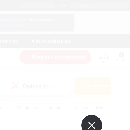
Français
Gérez le profil de votre personnage
Connexion
ssements
Aide et assistance
Nouveau recrutement
Liste de
Guide
suivi
Équipes JcJ
Rechercher
(0)
ndu
#Amateurs de jeu de rôle
#Contenu difficile
urs de logement
#Passe-temps/Intérêts
#Joueurs sociaux
#Travailleurs bienvenus