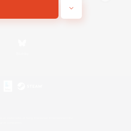
Bluesky
s
s or trademarks of Sony Interactive Entertainment Inc.
up of companies.