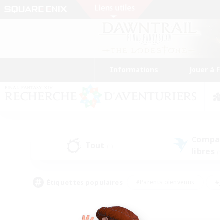
Informations
Jouer à 
Compa
Tout
(1)
libres
(
Étiquettes populaires
#Parents bienvenus
#
#Amateurs de capture d'écran
#Événeme
#Artisans/Récolteurs
#Débutants bienvenus