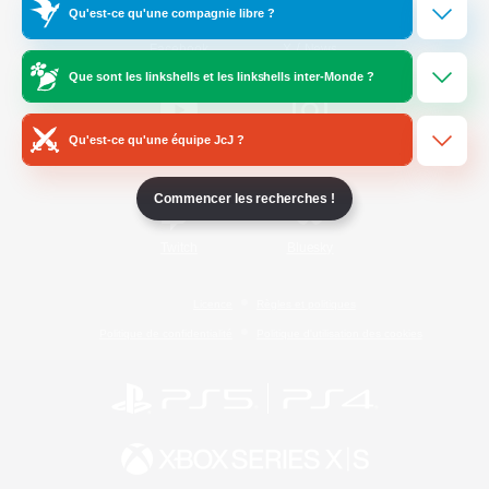
Qu'est-ce qu'une compagnie libre ?
/
Facebook
X
News
Que sont les linkshells et les linkshells inter-Monde ?
Qu'est-ce qu'une équipe JcJ ?
YouTube
Instagram
Commencer les recherches !
Twitch
Bluesky
Licence
Règles et politiques
Politique de confidentialité
Politique d'utilisation des cookies