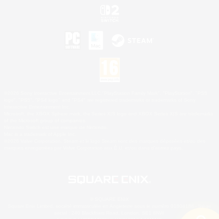
©2026 Sony Interactive Entertainment LLC."PlayStation Family Mark", "PlayStation", "PS5
logo", "PS5", "PS4 logo" and "PS4" are registered trademarks or trademarks of Sony
Interactive Entertainment Inc.
Microsoft, the XBOX Sphere mark, the Series X|S logo and XBOX Series X|S are trademarks
of the Microsoft group of companies.
Nintendo Switch est une marque de Nintendo.
Mac is a trademark of Apple Inc.
©2026 Valve Corporation. Steam et le logo Steam sont des marques déposées et/ou des
marques enregistrées par Valve Corporation aux É.U. et/ou dans d'autres pays.
© SQUARE ENIX
Square Enix Limited, société immatriculée en Angleterre sous le numéro 01804186 - Siège
social : 240 Blackfriars Road, London, SE1 8NW.