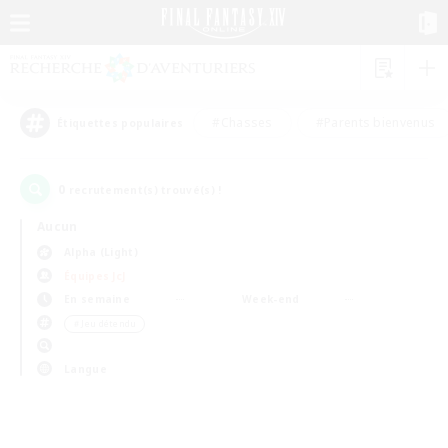
#Chasses
#Parents bienvenus
Étiquettes populaires
0
recrutement(s) trouvé(s) !
Aucun
Alpha (Light)
Équipes JcJ
En semaine
Week-end
＃Jeu détendu
Langue