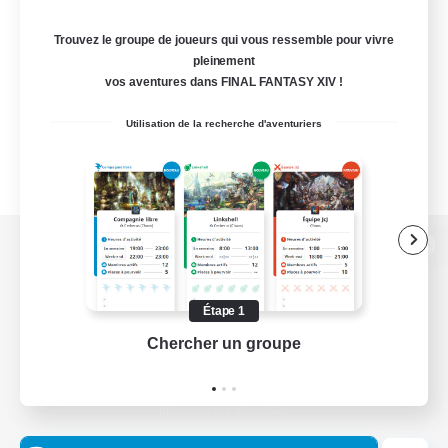
Trouvez le groupe de joueurs qui vous ressemble pour vivre
pleinement
vos aventures dans FINAL FANTASY XIV !
Utilisation de la recherche d'aventuriers
Version de bureau
Étape 1
Chercher un groupe
Prend
Télécharger le jeu
Informations officielles