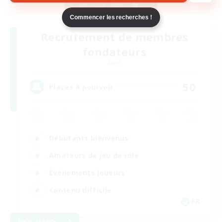
Commencer les recherches !
Recrutement de membres
fondateurs
Light
50
Places à pourvoir
Débutants bienvenus
Amateurs de jeu de rôle
Événements joueurs
Contenu difficile
FR