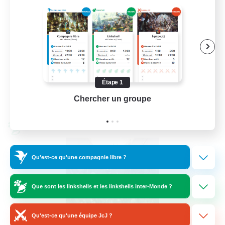
Débutants bienvenus
Jeu soutenu
Joueurs sociaux
Amateurs de jeu de rôle
EN
Étape 1
Voir détails
Chercher un groupe
Prend
Fin du recrutement le 26/08/2026
Linkshell inter-Monde
Qu'est-ce qu'une compagnie libre ?
Que sont les linkshells et les linkshells inter-Monde ?
Qu'est-ce qu'une équipe JcJ ?