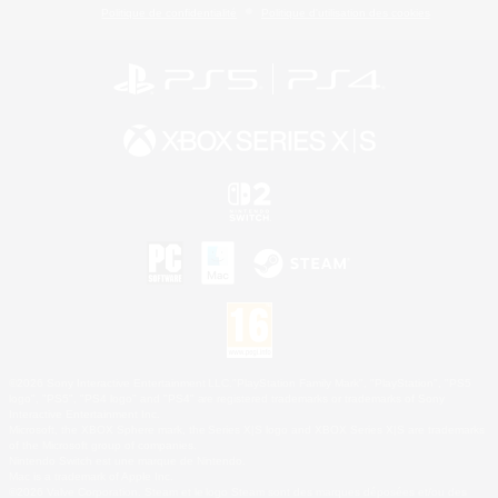
Politique de confidentialité
Politique d'utilisation des cookies
©2026 Sony Interactive Entertainment LLC."PlayStation Family Mark", "PlayStation", "PS5
logo", "PS5", "PS4 logo" and "PS4" are registered trademarks or trademarks of Sony
Interactive Entertainment Inc.
Microsoft, the XBOX Sphere mark, the Series X|S logo and XBOX Series X|S are trademarks
of the Microsoft group of companies.
Nintendo Switch est une marque de Nintendo.
Mac is a trademark of Apple Inc.
©2026 Valve Corporation. Steam et le logo Steam sont des marques déposées et/ou des