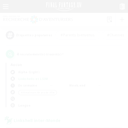
#Parents bienvenus
#Chasses
Étiquettes populaires
4
recrutement(s) trouvé(s) !
Aucun
Alpha (Light)
Linkshells et LSIM
En semaine
Week-end
＃Amateurs de jeu de rôle
Langue
Linkshell inter-Monde