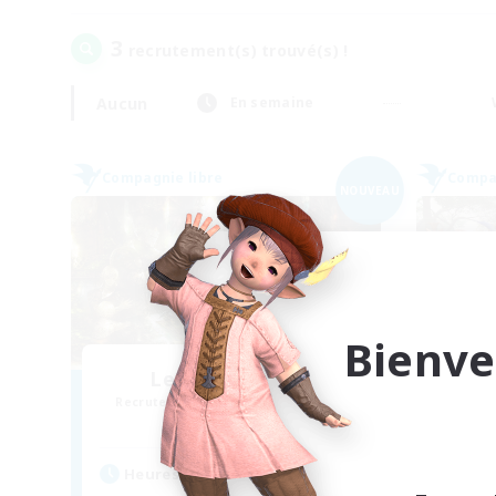
3
recrutement(s) trouvé(s) !
Aucun
En semaine
Compagnie libre
Compag
NOUVEAU
Bienve
Les Chats Noirs
Recrutement de nouveaux membres
Recr
Alpha [Light]
Heures d'activité
Heu