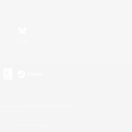
Bluesky
s
s or trademarks of Sony Interactive Entertainment Inc.
up of companies.
 aux É.U. et/ou dans d'autres pays.