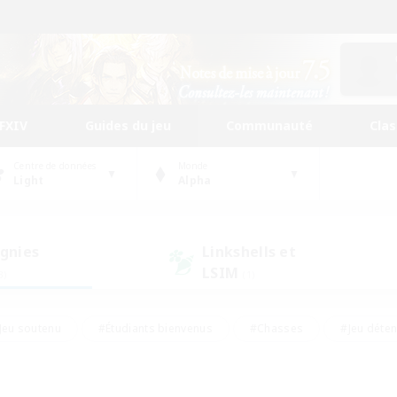
FFXIV
Guides du jeu
Communauté
Cla
Centre de données
Monde
Light
Alpha
gnies
Linkshells et
LSIM
3)
(1)
Jeu soutenu
#Étudiants bienvenus
#Chasses
#Jeu déte
nts joueurs
#Amateurs d'histoire
#Multilingue
#Amate
#Amateurs de JcJ
#Amateurs de mirage
#Carte aux trésors