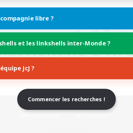
 compagnie libre ?
shells et les linkshells inter-Monde ?
équipe JcJ ?
Commencer les recherches !
Version mobile