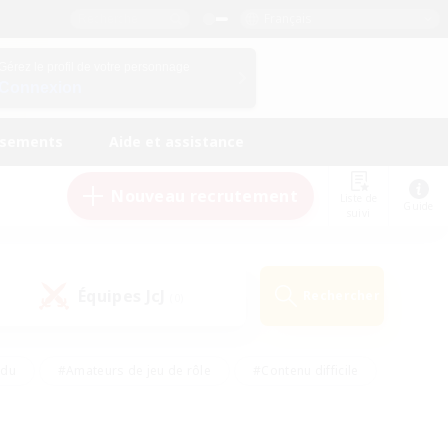
Français
Gérez le profil de votre personnage
Connexion
ssements
Aide et assistance
Nouveau recrutement
Liste de
Guide
suivi
Équipes JcJ
Rechercher
(0)
ndu
#Amateurs de jeu de rôle
#Contenu difficile
urs de logement
#Passe-temps/Intérêts
#Joueurs sociaux
#Travailleurs bienvenus