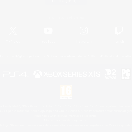
Télécharger le jeu
Informations officielles
X
/
News
YouTube
Instagram
Twitch
Licence
Règles et politiques
Politique de confidentialité
Politique d'utilisation des cookie
 Family Mark", "PlayStation", "PS5 logo", "PS5", "PS4 logo" and "PS4" are registered trademark
XBOX Sphere mark, the Series X|S logo and XBOX Series X|S are trademarks of the Microsoft gro
Nintendo Switch est une marque de Nintendo.
Mac is a trademark of Apple Inc.
le logo Steam sont des marques déposées et/ou des marques enregistrées par Valve Corporation