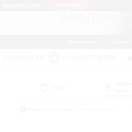
Informations
Jouer à 
Compa
Tout
(4)
libres
(
Étiquettes populaires
#Parents bienvenus
#
#Amateurs de capture d'écran
#Événeme
#Artisans/Récolteurs
#Débutants bienvenus