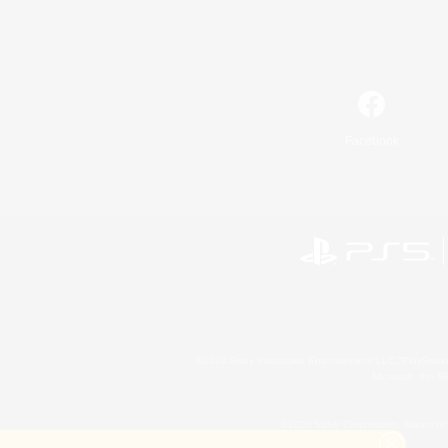
Facebook
©2026 Sony Interactive Entertainment LLC."PlayStation
Microsoft, the 
©2026 Valve Corporation. Steam et 