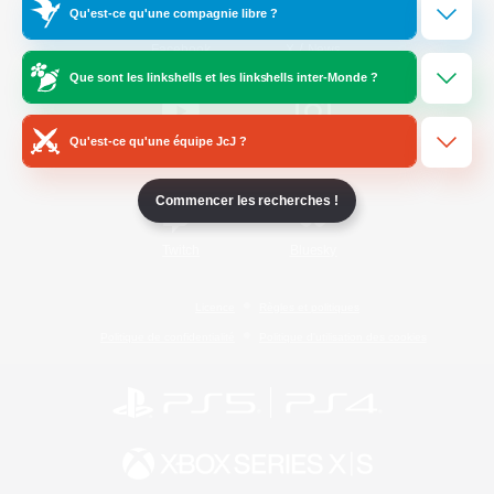
Qu'est-ce qu'une compagnie libre ?
/
Facebook
X
News
Que sont les linkshells et les linkshells inter-Monde ?
Qu'est-ce qu'une équipe JcJ ?
YouTube
Instagram
Commencer les recherches !
Twitch
Bluesky
Licence
Règles et politiques
Politique de confidentialité
Politique d'utilisation des cookies