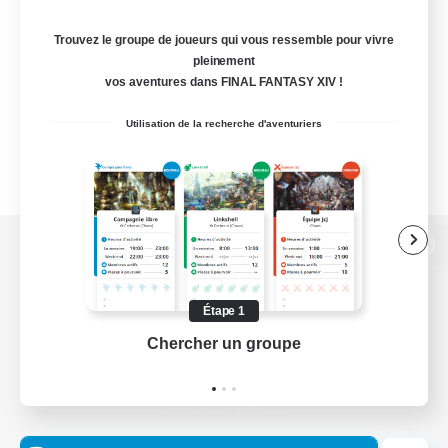
Trouvez le groupe de joueurs qui vous ressemble pour vivre
pleinement
vos aventures dans FINAL FANTASY XIV !
Utilisation de la recherche d'aventuriers
Version de bureau
Étape 1
Chercher un groupe
Prend
Télécharger le jeu
Informations officielles