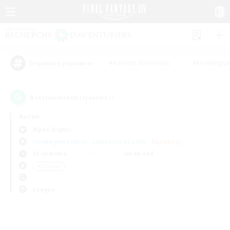
#Parents bienvenus
#Multilingu
Étiquettes populaires
0
recrutement(s) trouvé(s) !
Aucun
Alpha (Light)
Compagnies libres
Linkshells et LSIM
Équipes JcJ
En semaine
Week-end
＃Chasses
Langue