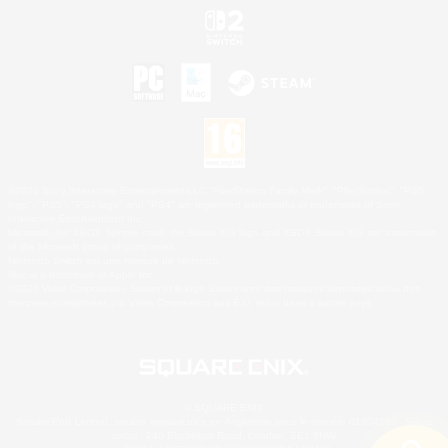
©2026 Sony Interactive Entertainment LLC."PlayStation Family Mark", "PlayStation", "PS5
logo", "PS5", "PS4 logo" and "PS4" are registered trademarks or trademarks of Sony
Interactive Entertainment Inc.
Microsoft, the XBOX Sphere mark, the Series X|S logo and XBOX Series X|S are trademarks
of the Microsoft group of companies.
Nintendo Switch est une marque de Nintendo.
Mac is a trademark of Apple Inc.
©2026 Valve Corporation. Steam et le logo Steam sont des marques déposées et/ou des
marques enregistrées par Valve Corporation aux É.U. et/ou dans d'autres pays.
© SQUARE ENIX
Square Enix Limited, société immatriculée en Angleterre sous le numéro 01804186 - Siège
social : 240 Blackfriars Road, London, SE1 8NW.