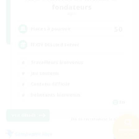
fondateurs
Light
50
Places à pourvoir
FFXIV DIscord Server
Travailleurs bienvenus
Jeu soutenu
Contenu difficile
Débutants bienvenus
EN
Voir détails
Fin du recrutement le 04/09/2026
Rechercher
Compagnie libre
70 résultat(s)