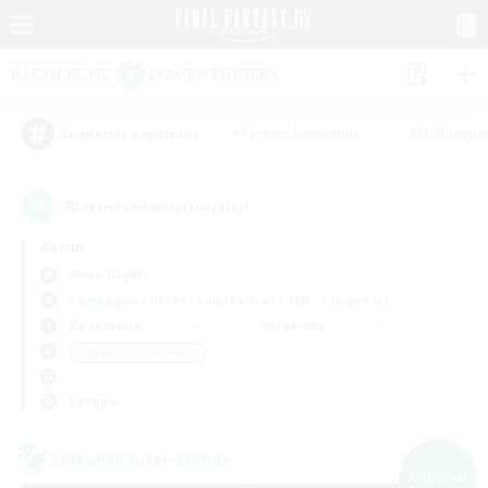
#Parents bienvenus
#Multilingu
Étiquettes populaires
70
recrutement(s) trouvé(s) !
Aucun
Shiva (Light)
Compagnies libres
Linkshells et LSIM
Équipes JcJ
En semaine
Week-end
＃Débutants bienvenus
Langue
Linkshell inter-Monde
NOUVEAU