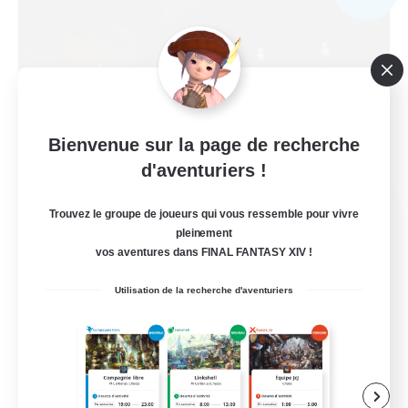
Bienvenue sur la page de recherche
d'aventuriers !
Ancient Circle
Trouvez le groupe de joueurs qui vous ressemble pour vivre
pleinement
Recrutement de nouveaux membres
Shiva [Light]
vos aventures dans FINAL FANTASY XIV !
35
Utilisation de la recherche d'aventuriers
Places à pourvoir
Freizeit Gamer
Débutants bienvenus