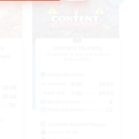
de
Content Warning
Recrutement de nouveaux membres
eurs
Alpha [Light]
Heures d'activité
8:00
24:00
En semaine
23:00
7:00
24:00
Week-end
23:00
8
Membres actifs
50
22
Places à pourvoir
er
Content Minded Players
Contenu difficile