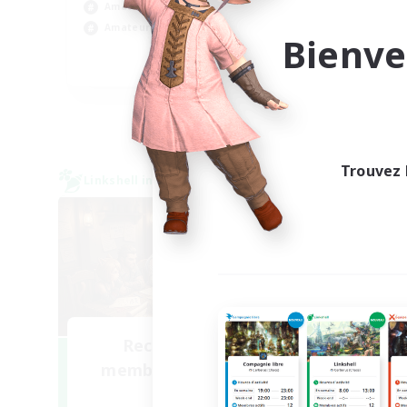
Con
Amateurs de logement
Tra
Amateurs de mirage
Bienve
DE
Fin du recrutement le 06/09/2026
Trouvez 
Linkshell inter-Monde
Linksh
NOUVEAU
Recrutement de
Recr
membres fondateurs
Light