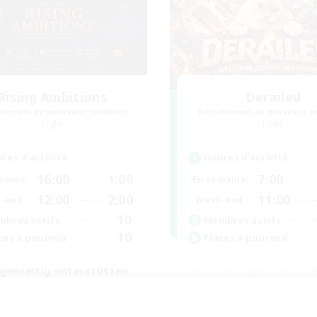
Rising Ambitions
Derailed
utement de nouveaux membres
Recrutement de nouveaux 
Light
Light
res d'activité
Heures d'activité
16:00
1:00
7:00
maine
En semaine
12:00
2:00
11:00
-end
Week-end
10
bres actifs
Membres actifs
10
ces à pourvoir
Places à pourvoir
genseitig unterstützen
 détendu
Jeu détendu
utants bienvenus