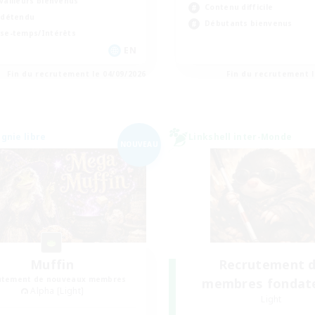
vailleurs bienvenus
Contenu difficile
 détendu
Débutants bienvenus
se-temps/Intérêts
EN
Fin du recrutement le 04/09/2026
Fin du recrutement l
nie libre
Linkshell inter-Monde
NOUVEAU
Muffin
Recrutement 
utement de nouveaux membres
membres fondat
Alpha [Light]
Light