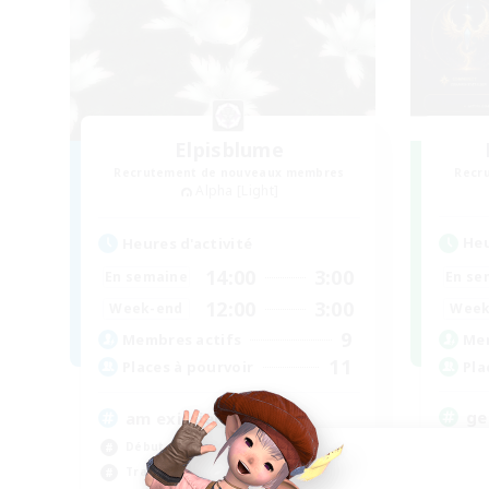
Elpisblume
Recrutement de nouveaux membres
Recr
Alpha [Light]
Heu
Heures d'activité
14:00
3:00
En se
En semaine
12:00
3:00
Week
Week-end
9
Mem
Membres actifs
11
Pla
Places à pourvoir
ge
am existieren
Jeu
Débutants bienvenus
Déb
Travailleurs bienvenus