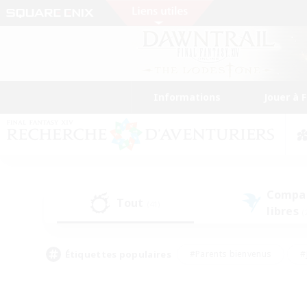
Informations
Jouer à 
Compa
Tout
(41)
libres
(
Étiquettes populaires
#Parents bienvenus
#
#Amateurs de capture d'écran
#Événeme
#Artisans/Récolteurs
#Débutants bienvenus