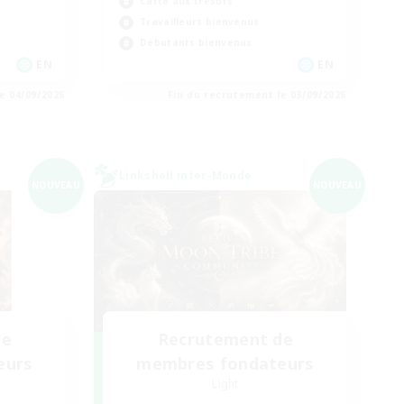
Carte aux trésors
Travailleurs bienvenus
Débutants bienvenus
EN
EN
e 04/09/2026
Fin du recrutement le 03/09/2026
Linkshell inter-Monde
NOUVEAU
NOUVEAU
de
Recrutement de
eurs
membres fondateurs
Light