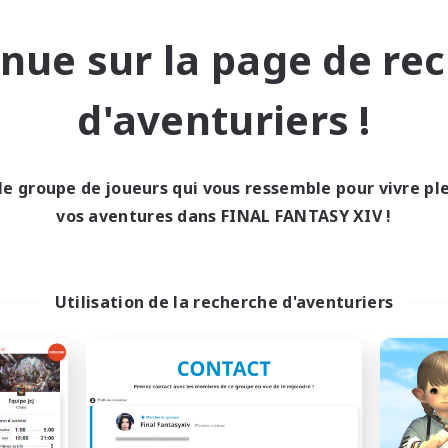
Contenu difficile
tenu difficile
Travailleurs bienvenus
vailleurs bienvenus
nue sur la page de re
Événements joueurs
DE
d'aventuriers !
Fin du recrutement le 06/09/2026
Fin du recrutement l
le groupe de joueurs qui vous ressemble pour vivre p
ell inter-Monde
Compagnie libre
vos aventures dans FINAL FANTASY XIV !
Utilisation de la recherche d'aventuriers
FFXIV - UK
Initiative
utement de nouveaux membres
Recrutement de nouveaux 
Light
Alpha [Light]