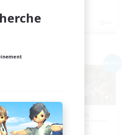
Jeu détendu
Joueurs sociaux
cherche
EN
EN
e 06/09/2026
Fin du recrutement le 06/09/2026
leinement
Compagnie libre
NOUVEAU
Naja_Haje
membres
Recrutement de nouveaux membres
Alpha [Light]