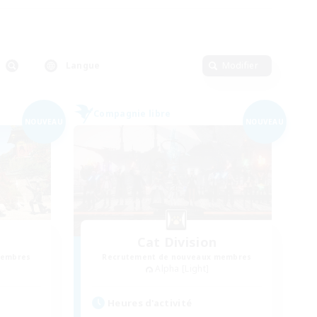
Langue
Modifier
Compagnie libre
NOUVEAU
NOUVEAU
Cat Division
membres
Recrutement de nouveaux membres
Alpha [Light]
Heures d'activité