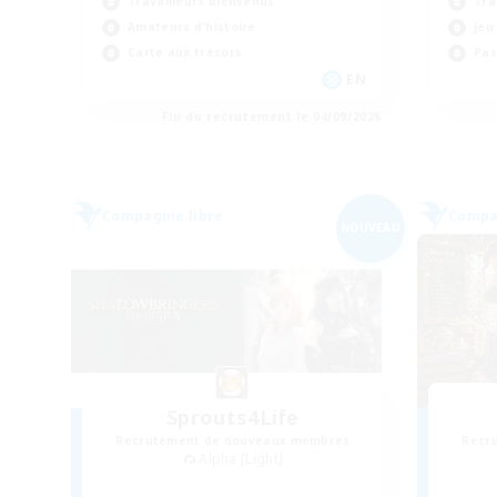
Travailleurs bienvenus
Tra
Amateurs d'histoire
Jeu
Carte aux trésors
Pas
EN
Fin du recrutement le 04/09/2026
Compagnie libre
Compag
NOUVEAU
Sprouts4Life
Recrutement de nouveaux membres
Recr
Alpha [Light]