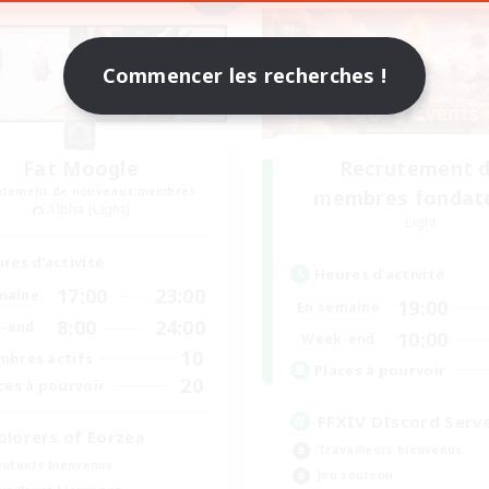
Commencer les recherches !
Fat Moogle
Recrutement 
utement de nouveaux membres
membres fondat
Alpha [Light]
Light
res d'activité
Heures d'activité
17:00
23:00
maine
19:00
En semaine
8:00
24:00
-end
10:00
Week-end
10
bres actifs
Places à pourvoir
20
ces à pourvoir
FFXIV DIscord Serv
plorers of Eorzea
Travailleurs bienvenus
utants bienvenus
Jeu soutenu