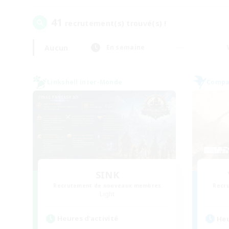
41
recrutement(s) trouvé(s) !
Aucun
En semaine
Linkshell inter-Monde
Compag
SINK
Recrutement de nouveaux membres
Recr
Light
Heures d'activité
Heu