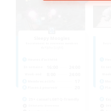
Sleepy Moogles
Recrutement de nouveaux membres
Recr
Alpha [Light]
Heures d'activité
Heu
16:00
24:00
En semaine
En se
8:00
24:00
Week-end
Week
17
Membres actifs
Mem
20
Places à pourvoir
Pla
25+ casual LGBTQ-friendly
Ex
Débutants bienvenus
Déb