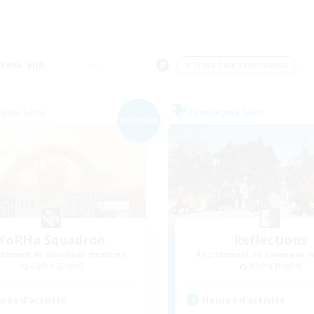
Week-end
＃Travailleurs bienvenus
nie libre
Compagnie libre
NOUVEAU
YoRHa Squadron
Reflections
utement de nouveaux membres
Recrutement de nouveaux 
Alpha [Light]
Alpha [Light]
res d'activité
Heures d'activité