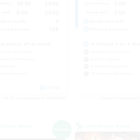
18:00
24:00
7:00
maine
En semaine
9:00
24:00
7:00
-end
Week-end
4
bres actifs
Membres actifs
128
ces à pourvoir
Places à pourvoir
ierabend, after-work
⭐ Shining ⭐ As ⭐ On
utants bienvenus
Débutants bienvenus
vailleurs bienvenus
Joueurs sociaux
 détendu
Événements joueurs
ents bienvenus
Travailleurs bienvenus
EN / DE
Fin du recrutement le 07/09/2026
Fin du recrutement l
ell inter-Monde
Linkshell inter-Monde
NOUVEAU