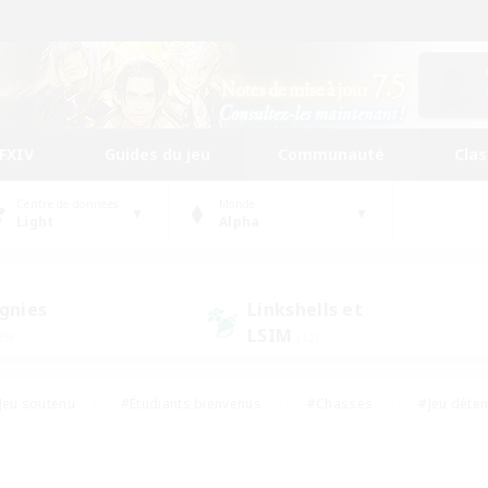
FFXIV
Guides du jeu
Communauté
Cla
Centre de données
Monde
Light
Alpha
gnies
Linkshells et
LSIM
29)
(12)
Jeu soutenu
#Étudiants bienvenus
#Chasses
#Jeu déte
nts joueurs
#Amateurs d'histoire
#Multilingue
#Amate
#Amateurs de JcJ
#Amateurs de mirage
#Carte aux trésors