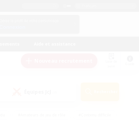
Français
Gérez le profil de votre personnage
Connexion
ssements
Aide et assistance
Nouveau recrutement
Liste de
Guide
suivi
Équipes JcJ
Rechercher
(0)
ndu
#Amateurs de jeu de rôle
#Contenu difficile
urs de logement
#Passe-temps/Intérêts
#Joueurs sociaux
#Travailleurs bienvenus