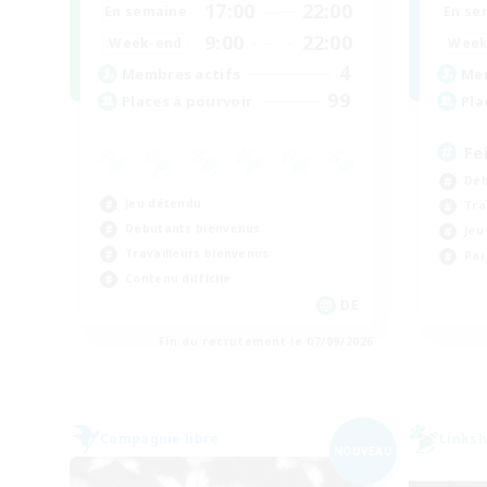
17:00
22:00
En semaine
En se
9:00
22:00
Week-end
Week
4
Membres actifs
Mem
99
Places à pourvoir
Pla
Fe
Déb
Jeu détendu
Tra
Débutants bienvenus
Jeu
Travailleurs bienvenus
Par
Contenu difficile
DE
Fin du recrutement le 07/09/2026
Compagnie libre
Linksh
NOUVEAU