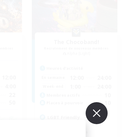
The Chocoband!
membres
Recrutement de nouveaux membres
Alpha [Light]
Heures d'activité
12:00
12:00
24:00
En semaine
4:00
1:00
24:00
Week-end
22
10
Membres actifs
50
10
Places à pourvoir
LGBT Friendly
Débutants bienvenus
Travailleurs bienvenus