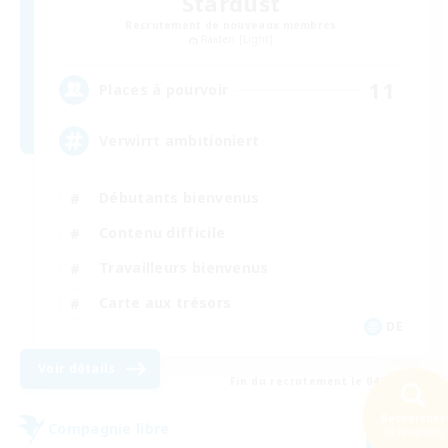
Stardust
Recrutement de nouveaux membres
Raiden [Light]
11
Places à pourvoir
Verwirrt ambitioniert
Débutants bienvenus
Contenu difficile
Travailleurs bienvenus
Carte aux trésors
DE
Voir détails
Fin du recrutement le 04/09/2026
Rechercher
Compagnie libre
62 résultat(s)
NOUVEAU