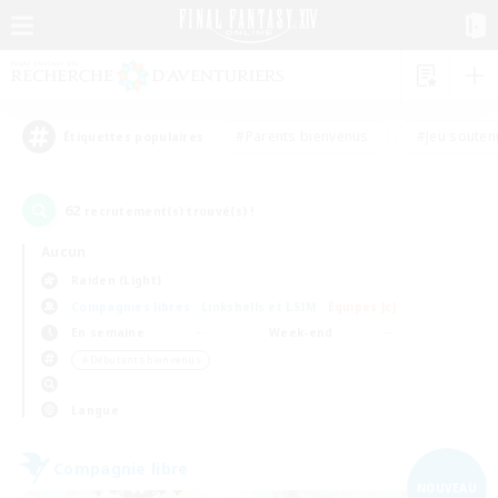
#Parents bienvenus
#Jeu souten
Étiquettes populaires
62
recrutement(s) trouvé(s) !
Aucun
Raiden (Light)
Compagnies libres
Linkshells et LSIM
Équipes JcJ
En semaine
Week-end
＃Débutants bienvenus
Langue
Compagnie libre
NOUVEAU