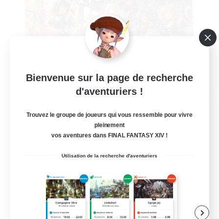
Bienvenue sur la page de recherche
d'aventuriers !
Catgirl Partybus
Recrutement de nouveaux membres
Trouvez le groupe de joueurs qui vous ressemble pour vivre
Raiden [Light]
pleinement
vos aventures dans FINAL FANTASY XIV !
45
Places à pourvoir
Utilisation de la recherche d'aventuriers
Social
Jeu détendu
Travailleurs bienvenus