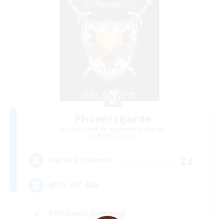
Phoenixgarde
Recrutement de nouveaux membres
Phoenix [Light]
22
Places à pourvoir
#PS5 #PC #XB
Débutants bienvenus