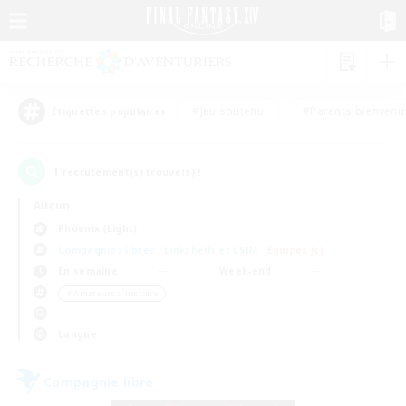
#Jeu soutenu
#Parents bienvenu
Étiquettes populaires
1
recrutement(s) trouvé(s) !
Aucun
Phoenix (Light)
Compagnies libres
Linkshells et LSIM
Équipes JcJ
En semaine
Week-end
＃Amateurs d'histoire
Langue
Compagnie libre