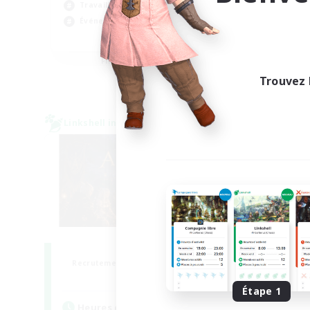
Travailleurs bienvenus
Tra
Événements joueurs
Déb
DE
Fin du recrutement le 02/09/2026
Trouvez 
Linkshell inter-Monde
Linksh
NOUVEAU
Altador
Recrutement de nouveaux membres
Recr
Light
Étape 1
Heures d'activité
Heu