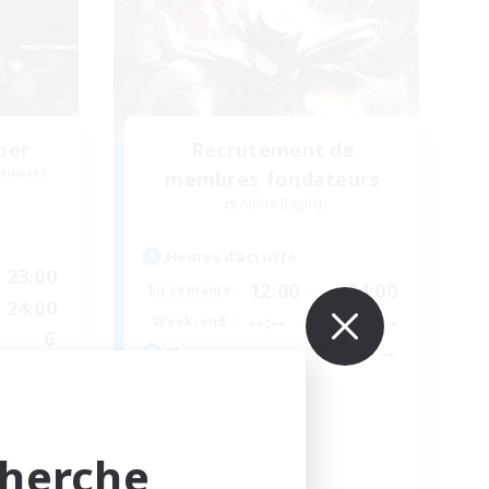
ber
Recrutement de
membres
membres fondateurs
Alpha [Light]
Heures d'activité
23:00
12:00
24:00
En semaine
24:00
--:--
--:--
Week-end
6
--
Places à pourvoir
30
Trans friendly
Jeu détendu
cherche
Événements joueurs
Débutants bienvenus