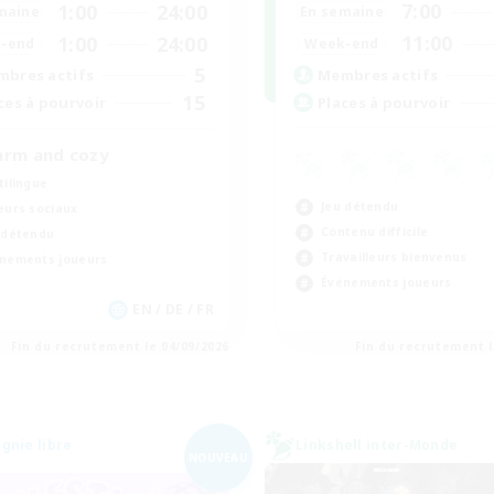
7:00
1:00
24:00
En semaine
maine
11:00
1:00
24:00
Week-end
-end
5
Membres actifs
bres actifs
15
Places à pourvoir
ces à pourvoir
rm and cozy
tilingue
Jeu détendu
eurs sociaux
Contenu difficile
 détendu
Travailleurs bienvenus
nements joueurs
Événements joueurs
EN / DE / FR
Fin du recrutement le 04/09/2026
Fin du recrutement l
nie libre
Linkshell inter-Monde
NOUVEAU