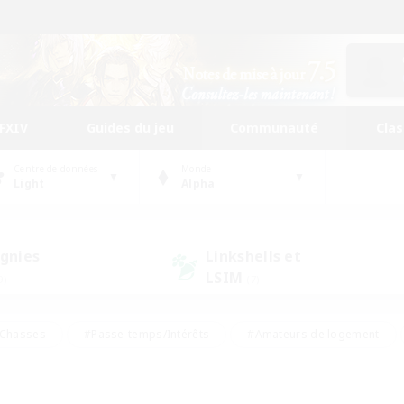
FFXIV
Guides du jeu
Communauté
Cla
Centre de données
Monde
Light
Alpha
gnies
Linkshells et
LSIM
9)
(7)
Chasses
#Passe-temps/Intérêts
#Amateurs de logement
nus
#Amateurs de capture d'écran
#Événements joueurs
mateurs de mirage
#Carte aux trésors
#Joueurs sociaux