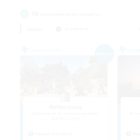
16
recrutement(s) trouvé(s) !
Aucun
En semaine
Compagnie libre
Compag
NOUVEAU
Reflections
Recrutement de nouveaux membres
Recr
Alpha [Light]
Heures d'activité
Heu