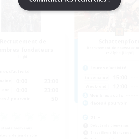
Recrutement de
Schattenpfot
Recrutement de nouveaux 
mbres fondateurs
Alpha [Light]
Light
Heures d'activité
res d'activité
15:00
En semaine
0:00
23:00
maine
12:00
Week-end
0:00
23:00
-end
Membres actifs
50
ces à pourvoir
Places à pourvoir
21 +
Débutants bienvenus
utants bienvenus
Travailleurs bienvenus
teurs de jeu de rôle