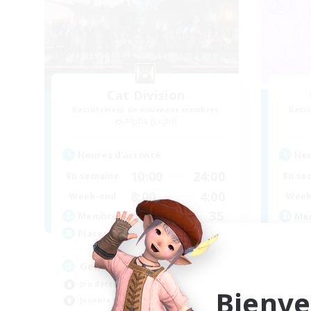
Cat Division
Recrutement de nouveaux membres
Recr
Alpha [Light]
Heures d'activité
Heu
10:00
24:00
En semaine
En se
8:00
4:00
Week-end
Week
35
Membres actifs
Mem
5
Places à pourvoir
Pla
Gemütliche Chaoten ♥
LG
Jeu détendu
Jou
Bienve
Joueurs sociaux
Évé