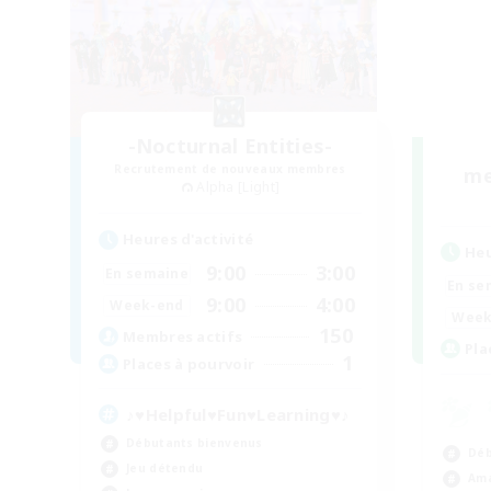
-Nocturnal Entities-
Recrutement de nouveaux membres
me
Alpha [Light]
Heures d'activité
Heu
9:00
3:00
En semaine
En se
9:00
4:00
Week-end
Week
150
Membres actifs
Pla
1
Places à pourvoir
♪♥Helpful♥Fun♥Learning♥♪
Débutants bienvenus
Déb
Jeu détendu
Ama