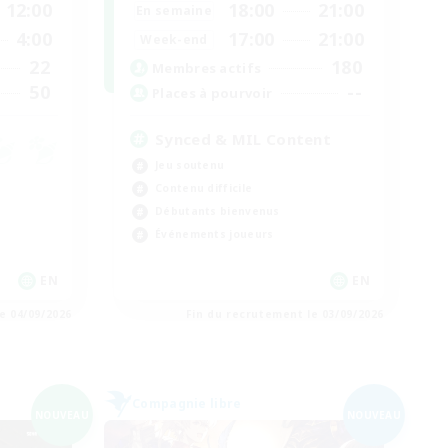
12:00
18:00
21:00
En semaine
4:00
17:00
21:00
Week-end
22
180
Membres actifs
50
--
Places à pourvoir
Synced & MIL Content
Jeu soutenu
Contenu difficile
Débutants bienvenus
Événements joueurs
EN
EN
e 04/09/2026
Fin du recrutement le 03/09/2026
Compagnie libre
NOUVEAU
NOUVEAU