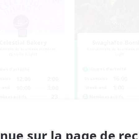
Celestial Bakery
Swaghafte Bom
utement de nouveaux membres
Recrutement de nouveaux 
Alpha [Light]
Light
Heures d'activité
res d'activité
16:00
12:00
2:00
En semaine
maine
1:00
10:00
3:00
Week-end
-end
23
Membres actifs
bres actifs
5
Places à pourvoir
ces à pourvoir
Community
BTQ+ Friendly
Amateurs de mirage
eurs sociaux
nue sur la page de re
Événements joueurs
nements joueurs