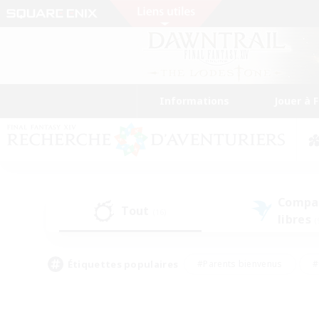
Informations
Jouer à 
Compa
Tout
(16)
libres
(
Étiquettes populaires
#Parents bienvenus
#
#Amateurs d'histoire
#Étudiants bienve
#Artisans/Récolteurs
#Amateurs de JcJ
#A