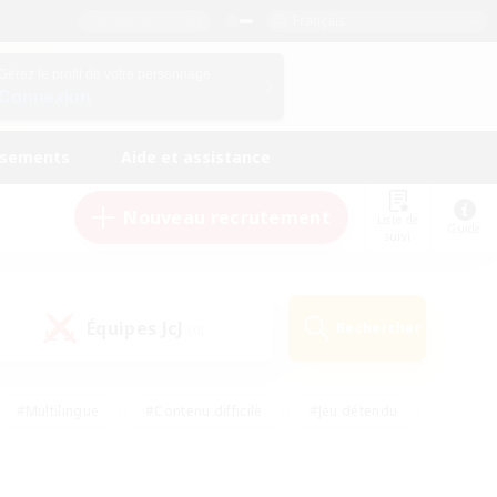
Français
Gérez le profil de votre personnage
Connexion
ssements
Aide et assistance
Nouveau recrutement
Liste de
Guide
suivi
Équipes JcJ
Rechercher
(0)
#Multilingue
#Contenu difficile
#Jeu détendu
#Amateurs de jeu de rôle
#Jeu soutenu
#Débutants bienvenus
#Travailleurs bienvenus