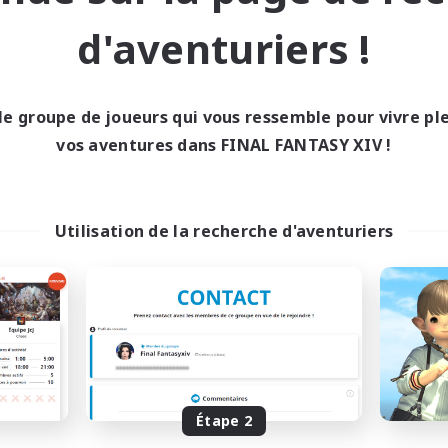
Contenu difficile
vailleurs bienvenus
d'aventuriers !
Carte aux trésors
utants bienvenus
EN
Fin du recrutement le 31/08/2026
Fin du recrutement l
le groupe de joueurs qui vous ressemble pour vivre p
vos aventures dans FINAL FANTASY XIV !
ell inter-Monde
Linkshell inter-Monde
Utilisation de la recherche d'aventuriers
0-2-100
Eternal Heart
utement de nouveaux membres
Recrutement de nouveaux 
Light
Light
Étape 2
res d'activité
Heures d'activité