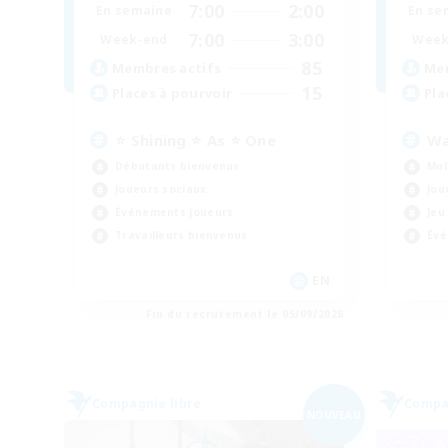
7:00
2:00
En semaine
En se
7:00
3:00
Week-end
Week
85
Membres actifs
Mem
15
Places à pourvoir
Pla
⭐ Shining ⭐ As ⭐ One
Wa
Débutants bienvenus
Mul
Joueurs sociaux
Jou
Événements joueurs
Jeu
Travailleurs bienvenus
Évé
EN
Fin du recrutement le 05/09/2026
Compagnie libre
Compag
NOUVEAU