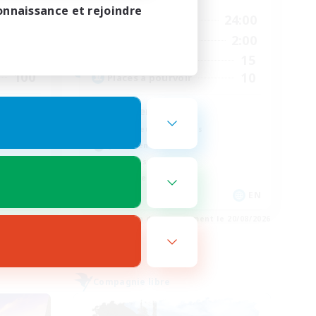
onnaissance et rejoindre
21:00
17:00
24:00
En semaine
23:00
14:00
2:00
Week-end
48
15
Membres actifs
100
10
Places à pourvoir
Flanders
Travailleurs bienvenus
Jeu détendu
Joueurs sociaux
Événements joueurs
EN
EN
e 23/08/2026
Fin du recrutement le 20/08/2026
Compagnie libre