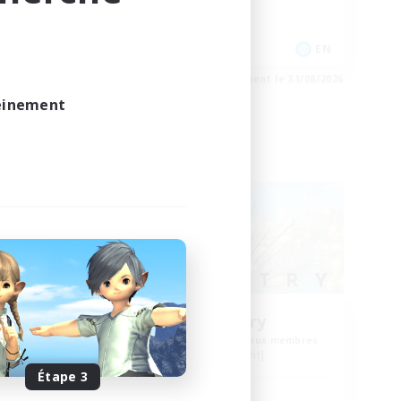
Joueurs sociaux
DE
EN
e 31/08/2026
Fin du recrutement le 31/08/2026
leinement
Compagnie libre
s
Symmetry
membres
Recrutement de nouveaux membres
Alpha [Light]
Étape 3
Heures d'activité