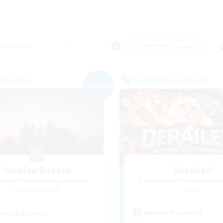
Week-end
＃Événements joueurs
nie libre
Linkshell inter-Monde
NOUVEAU
Sunrise Dream
Derailed
utement de nouveaux membres
Recrutement de nouveaux 
Alpha [Light]
Light
Heures d'activité
res d'activité