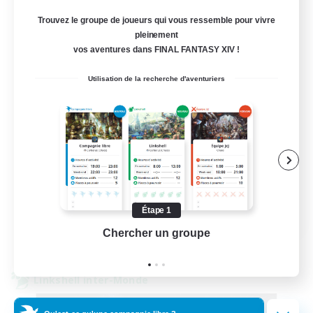
Alpha [Light]
Trouvez le groupe de joueurs qui vous ressemble pour vivre
pleinement
--
Places à pourvoir
vos aventures dans FINAL FANTASY XIV !
Trans friendly
Utilisation de la recherche d'aventuriers
Jeu détendu
Événements joueurs
Débutants bienvenus
Joueurs sociaux
EN
Étape 1
Chercher un groupe
Prend
Voir détails
Fin du recrutement le 31/08/2026
Linkshell inter-Monde