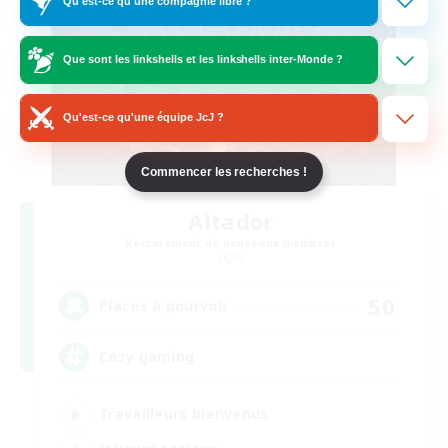
Qu'est-ce qu'une compagnie libre ?
Que sont les linkshells et les linkshells inter-Monde ?
Qu'est-ce qu'une équipe JcJ ?
Commencer les recherches !
Altador
Recrutement de nouveaux membres
Light
50
Places à pourvoir
Cozy gaming
Travailleurs bienvenus