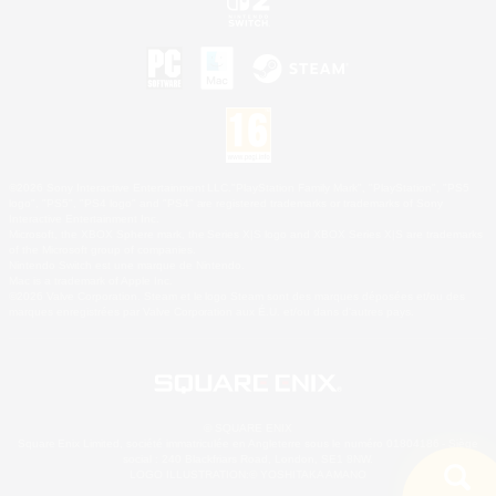
©2026 Sony Interactive Entertainment LLC."PlayStation Family Mark", "PlayStation", "PS5
logo", "PS5", "PS4 logo" and "PS4" are registered trademarks or trademarks of Sony
Interactive Entertainment Inc.
Microsoft, the XBOX Sphere mark, the Series X|S logo and XBOX Series X|S are trademarks
of the Microsoft group of companies.
Nintendo Switch est une marque de Nintendo.
Mac is a trademark of Apple Inc.
©2026 Valve Corporation. Steam et le logo Steam sont des marques déposées et/ou des
marques enregistrées par Valve Corporation aux É.U. et/ou dans d'autres pays.
© SQUARE ENIX
Square Enix Limited, société immatriculée en Angleterre sous le numéro 01804186 - Siège
social : 240 Blackfriars Road, London, SE1 8NW.
LOGO ILLUSTRATION:© YOSHITAKA AMANO