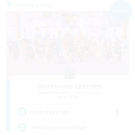
Compagnie libre
NOUVEAU
-Nocturnal Entities-
Recrutement de nouveaux membres
Alpha [Light]
1
Places à pourvoir
♪♥Helpful♥Fun♥Learning♥♪