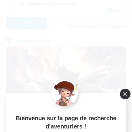
Débutants bienvenus
EN
Voir détails
Fin du recrutement le 31/08/2026
Compagnie libre
Bienvenue sur la page de recherche
Recrutement de membres
d'aventuriers !
fondateurs