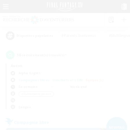
#Parents bienvenus
#Multilingu
Étiquettes populaires
16
recrutement(s) trouvé(s) !
Aucun
Alpha (Light)
Compagnies libres
Linkshells et LSIM
Équipes JcJ
En semaine
Week-end
＃Événements joueurs
Langue
Compagnie libre
NOUVEAU