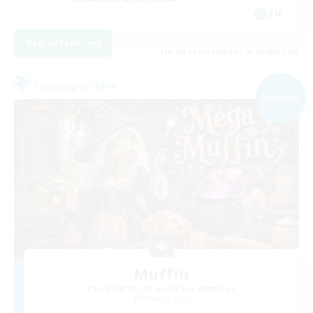
EN
Voir détails
Fin du recrutement le 03/09/2026
Compagnie libre
NOUVEAU
Muffin
Recrutement de nouveaux membres
Alpha [Light]