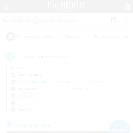
#Chasses
#Parents bienvenus
Étiquettes populaires
45
recrutement(s) trouvé(s) !
Aucun
Alpha (Light)
Compagnies libres
Linkshells et LSIM
Équipes JcJ
En semaine
Week-end
＃Jeu détendu
Langue
Compagnie libre
NOUVEAU