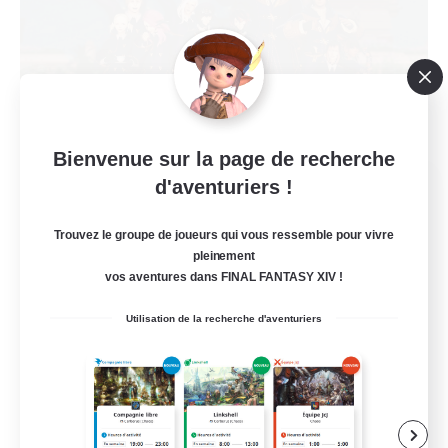
Bienvenue sur la page de recherche
Bee Hive RP
d'aventuriers !
Recrutement de nouveaux membres
Light
Trouvez le groupe de joueurs qui vous ressemble pour vivre
pleinement
--
Places à pourvoir
vos aventures dans FINAL FANTASY XIV !
Utilisation de la recherche d'aventuriers
Artisans/Récolteurs
Amateurs de jeu de rôle
Débutants bienvenus