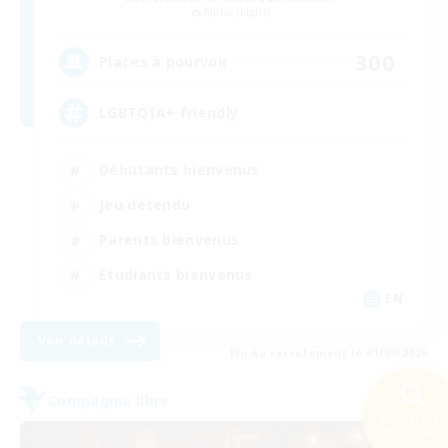
Alpha [Light]
300
Places à pourvoir
LGBTQIA+ friendly
Débutants bienvenus
Jeu détendu
Parents bienvenus
Étudiants bienvenus
EN
Voir détails
Fin du recrutement le 01/09/2026
Compagnie libre
Rechercher
NOUVEAU
45 résultat(s)