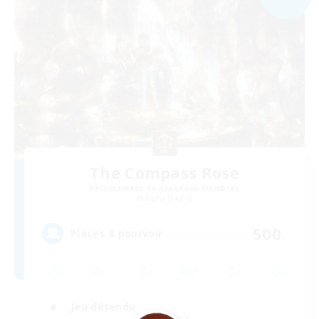
The Compass Rose
Recrutement de nouveaux membres
Alpha [Light]
500
Places à pourvoir
Jeu détendu