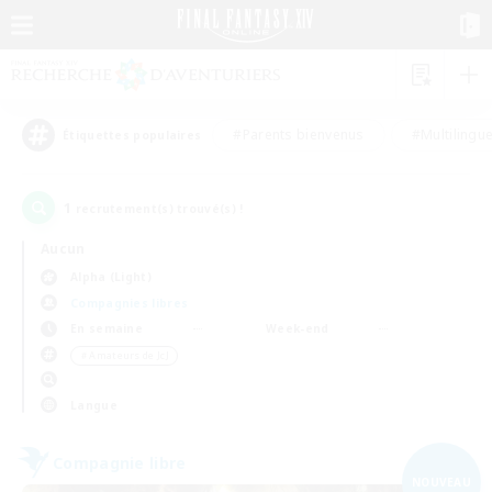
#Parents bienvenus
#Multilingu
Étiquettes populaires
1
recrutement(s) trouvé(s) !
Aucun
Alpha (Light)
Compagnies libres
En semaine
Week-end
＃Amateurs de JcJ
Langue
Compagnie libre
NOUVEAU