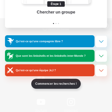
Étape 1
Chercher un groupe
Prend
Version de bureau
Qu'est-ce qu'une compagnie libre ?
Télécharger le jeu
Que sont les linkshells et les linkshells inter-Monde ?
Informations officielles
Qu'est-ce qu'une équipe JcJ ?
Commencer les recherches !
/
Facebook
X
News
YouTube
Instagram