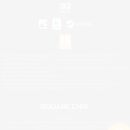
©2026 Sony Interactive Entertainment LLC."PlayStation Family Mark", "PlayStation", "PS5
logo", "PS5", "PS4 logo" and "PS4" are registered trademarks or trademarks of Sony
Interactive Entertainment Inc.
Microsoft, the XBOX Sphere mark, the Series X|S logo and XBOX Series X|S are trademarks
of the Microsoft group of companies.
Nintendo Switch est une marque de Nintendo.
Mac is a trademark of Apple Inc.
©2026 Valve Corporation. Steam et le logo Steam sont des marques déposées et/ou des
marques enregistrées par Valve Corporation aux É.U. et/ou dans d'autres pays.
© SQUARE ENIX
Square Enix Limited, société immatriculée en Angleterre sous le numéro 01804186 - Siège
social : 240 Blackfriars Road, London, SE1 8NW.