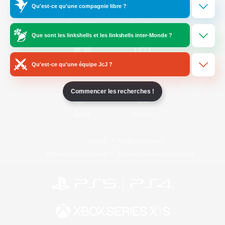
Qu'est-ce qu'une compagnie libre ?
/
Facebook
X
News
Que sont les linkshells et les linkshells inter-Monde ?
Qu'est-ce qu'une équipe JcJ ?
YouTube
Instagram
Commencer les recherches !
Twitch
Bluesky
Licence
Règles et politiques
Politique de confidentialité
Politique d'utilisation des cookies