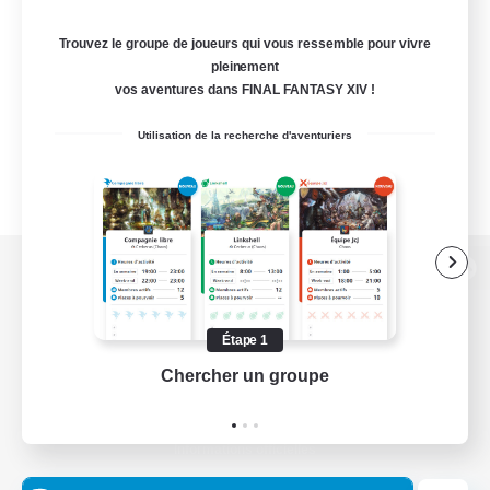
Trouvez le groupe de joueurs qui vous ressemble pour vivre
pleinement
vos aventures dans FINAL FANTASY XIV !
Utilisation de la recherche d'aventuriers
Version de bureau
Étape 1
Chercher un groupe
Prend
Télécharger le jeu
Informations officielles