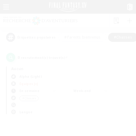
#Parents bienvenus
#Chasses
Étiquettes populaires
0
recrutement(s) trouvé(s) !
Aucun
Alpha (Light)
Équipes JcJ
En semaine
Week-end
＃Chasses
Langue