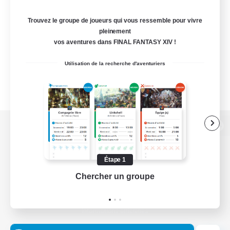
Trouvez le groupe de joueurs qui vous ressemble pour vivre
pleinement
vos aventures dans FINAL FANTASY XIV !
Utilisation de la recherche d'aventuriers
Version de bureau
Étape 1
Chercher un groupe
Prend
Télécharger le jeu
Informations officielles