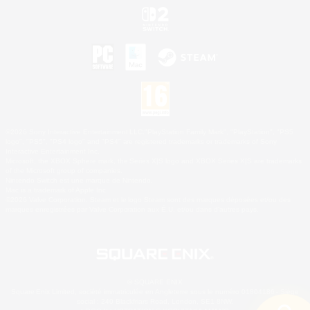
©2026 Sony Interactive Entertainment LLC."PlayStation Family Mark", "PlayStation", "PS5
logo", "PS5", "PS4 logo" and "PS4" are registered trademarks or trademarks of Sony
Interactive Entertainment Inc.
Microsoft, the XBOX Sphere mark, the Series X|S logo and XBOX Series X|S are trademarks
of the Microsoft group of companies.
Nintendo Switch est une marque de Nintendo.
Mac is a trademark of Apple Inc.
©2026 Valve Corporation. Steam et le logo Steam sont des marques déposées et/ou des
marques enregistrées par Valve Corporation aux É.U. et/ou dans d'autres pays.
© SQUARE ENIX
Square Enix Limited, société immatriculée en Angleterre sous le numéro 01804186 - Siège
social : 240 Blackfriars Road, London, SE1 8NW.