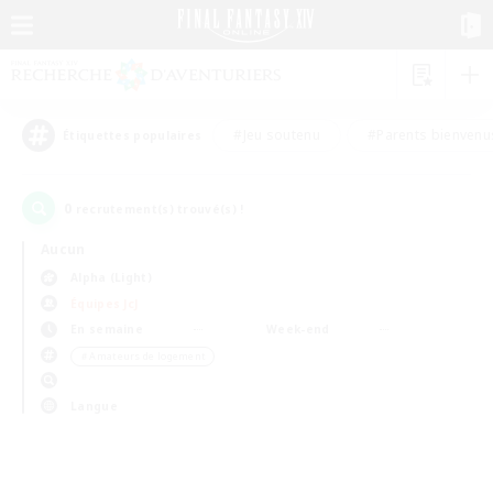
#Jeu soutenu
#Parents bienvenu
Étiquettes populaires
0
recrutement(s) trouvé(s) !
Aucun
Alpha (Light)
Équipes JcJ
En semaine
Week-end
＃Amateurs de logement
Langue