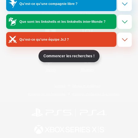
Qu'est-ce qu'une compagnie libre ?
/
Facebook
X
News
Que sont les linkshells et les linkshells inter-Monde ?
Qu'est-ce qu'une équipe JcJ ?
YouTube
Instagram
Commencer les recherches !
Twitch
Bluesky
Licence
Règles et politiques
Politique de confidentialité
Politique d'utilisation des cookies