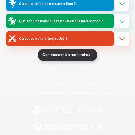
Qu'est-ce qu'une compagnie libre ?
/
Facebook
X
News
Que sont les linkshells et les linkshells inter-Monde ?
Qu'est-ce qu'une équipe JcJ ?
YouTube
Instagram
Commencer les recherches !
Twitch
Bluesky
Licence
Règles et politiques
Politique de confidentialité
Politique d'utilisation des cookies