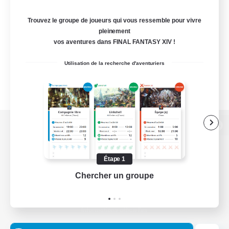
Trouvez le groupe de joueurs qui vous ressemble pour vivre
pleinement
vos aventures dans FINAL FANTASY XIV !
Utilisation de la recherche d'aventuriers
Version de bureau
Étape 1
Chercher un groupe
Prend
Télécharger le jeu
Informations officielles