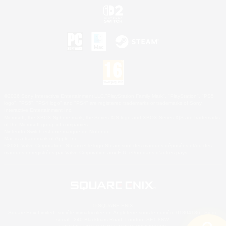
©2026 Sony Interactive Entertainment LLC."PlayStation Family Mark", "PlayStation", "PS5
logo", "PS5", "PS4 logo" and "PS4" are registered trademarks or trademarks of Sony
Interactive Entertainment Inc.
Microsoft, the XBOX Sphere mark, the Series X|S logo and XBOX Series X|S are trademarks
of the Microsoft group of companies.
Nintendo Switch est une marque de Nintendo.
Mac is a trademark of Apple Inc.
©2026 Valve Corporation. Steam et le logo Steam sont des marques déposées et/ou des
marques enregistrées par Valve Corporation aux É.U. et/ou dans d'autres pays.
© SQUARE ENIX
Square Enix Limited, société immatriculée en Angleterre sous le numéro 01804186 - Siège
social : 240 Blackfriars Road, London, SE1 8NW.