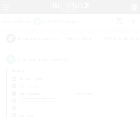
#Jeu soutenu
#Parents bienvenu
Étiquettes populaires
0
recrutement(s) trouvé(s) !
Aucun
Alpha (Light)
Équipes JcJ
En semaine
Week-end
＃Amateurs d'histoire
Langue