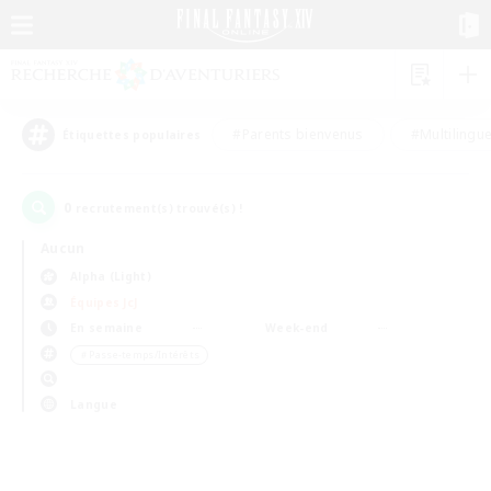
#Parents bienvenus
#Multilingu
Étiquettes populaires
0
recrutement(s) trouvé(s) !
Aucun
Alpha (Light)
Équipes JcJ
En semaine
Week-end
＃Passe-temps/Intérêts
Langue