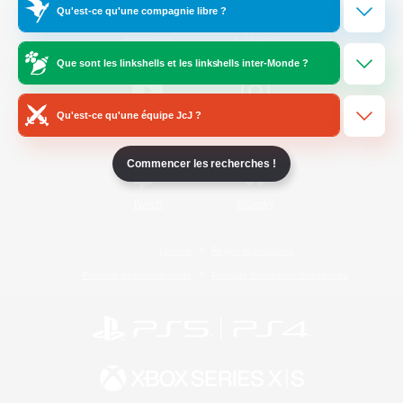
Qu'est-ce qu'une compagnie libre ?
/
Facebook
X
News
Que sont les linkshells et les linkshells inter-Monde ?
Qu'est-ce qu'une équipe JcJ ?
YouTube
Instagram
Commencer les recherches !
Twitch
Bluesky
Licence
Règles et politiques
Politique de confidentialité
Politique d'utilisation des cookies