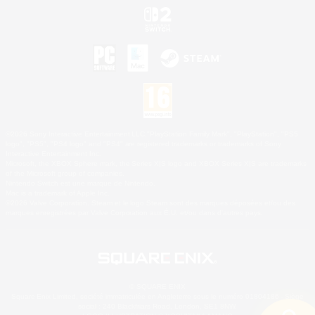
©2026 Sony Interactive Entertainment LLC."PlayStation Family Mark", "PlayStation", "PS5
logo", "PS5", "PS4 logo" and "PS4" are registered trademarks or trademarks of Sony
Interactive Entertainment Inc.
Microsoft, the XBOX Sphere mark, the Series X|S logo and XBOX Series X|S are trademarks
of the Microsoft group of companies.
Nintendo Switch est une marque de Nintendo.
Mac is a trademark of Apple Inc.
©2026 Valve Corporation. Steam et le logo Steam sont des marques déposées et/ou des
marques enregistrées par Valve Corporation aux É.U. et/ou dans d'autres pays.
© SQUARE ENIX
Square Enix Limited, société immatriculée en Angleterre sous le numéro 01804186 - Siège
social : 240 Blackfriars Road, London, SE1 8NW.