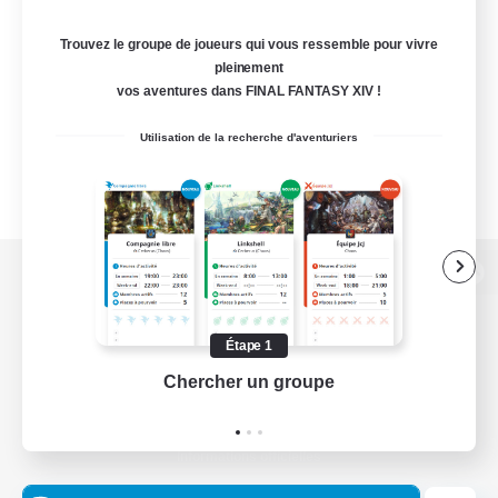
Trouvez le groupe de joueurs qui vous ressemble pour vivre
pleinement
vos aventures dans FINAL FANTASY XIV !
Utilisation de la recherche d'aventuriers
Version de bureau
Étape 1
Chercher un groupe
Prend
Télécharger le jeu
Informations officielles