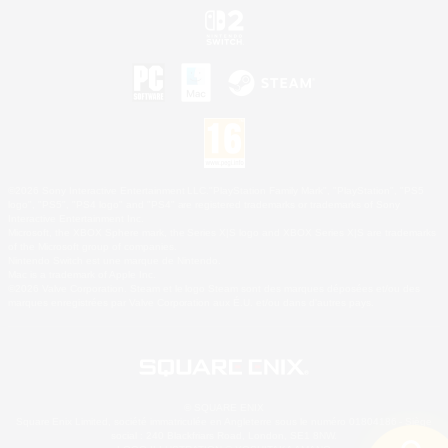
©2026 Sony Interactive Entertainment LLC."PlayStation Family Mark", "PlayStation", "PS5
logo", "PS5", "PS4 logo" and "PS4" are registered trademarks or trademarks of Sony
Interactive Entertainment Inc.
Microsoft, the XBOX Sphere mark, the Series X|S logo and XBOX Series X|S are trademarks
of the Microsoft group of companies.
Nintendo Switch est une marque de Nintendo.
Mac is a trademark of Apple Inc.
©2026 Valve Corporation. Steam et le logo Steam sont des marques déposées et/ou des
marques enregistrées par Valve Corporation aux É.U. et/ou dans d'autres pays.
© SQUARE ENIX
Square Enix Limited, société immatriculée en Angleterre sous le numéro 01804186 - Siège
social : 240 Blackfriars Road, London, SE1 8NW.