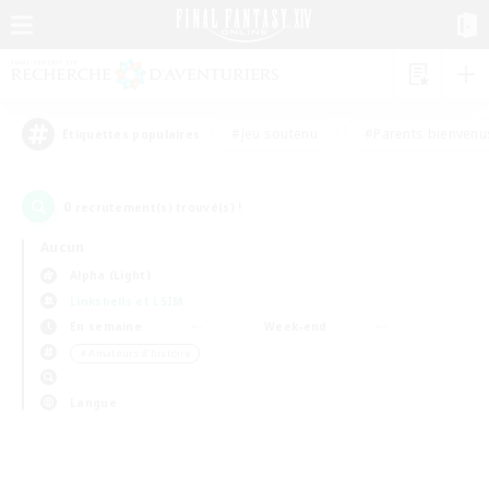
#Jeu soutenu
#Parents bienvenu
Étiquettes populaires
0
recrutement(s) trouvé(s) !
Aucun
Alpha (Light)
Linkshells et LSIM
En semaine
Week-end
＃Amateurs d'histoire
Langue