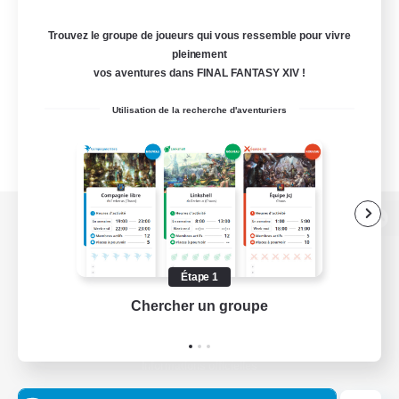
Trouvez le groupe de joueurs qui vous ressemble pour vivre
pleinement
vos aventures dans FINAL FANTASY XIV !
Utilisation de la recherche d'aventuriers
Version de bureau
Étape 1
Chercher un groupe
Prend
Télécharger le jeu
Informations officielles