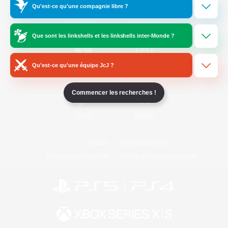
Qu'est-ce qu'une compagnie libre ?
/
Facebook
X
News
Que sont les linkshells et les linkshells inter-Monde ?
Qu'est-ce qu'une équipe JcJ ?
YouTube
Instagram
Commencer les recherches !
Twitch
Bluesky
Licence
Règles et politiques
Politique de confidentialité
Politique d'utilisation des cookies