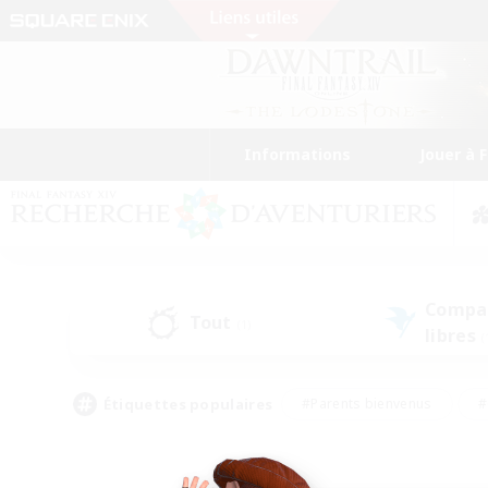
Informations
Jouer à 
Compa
Tout
(1)
libres
(
Étiquettes populaires
#Parents bienvenus
#
#Amateurs d'histoire
#Étudiants bienve
#Artisans/Récolteurs
#Amateurs de JcJ
#A