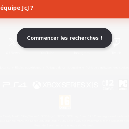
équipe JcJ ?
Télécharger le jeu
Informations officielles
Commencer les recherches !
X
/
News
YouTube
Instagram
Twitch
Licence
Règles et politiques
Politique de confidentialité
Politique d'utilisation des cookie
 Family Mark", "PlayStation", "PS5 logo", "PS5", "PS4 logo" and "PS4" are registered trademark
XBOX Sphere mark, the Series X|S logo and XBOX Series X|S are trademarks of the Microsoft gro
Nintendo Switch est une marque de Nintendo.