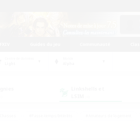
FFXIV
Guides du jeu
Communauté
Cla
Centre de données
Monde
Light
Alpha
gnies
Linkshells et
LSIM
1)
(0)
Chasses
#Passe-temps/Intérêts
#Amateurs de logement
nus
#Amateurs de capture d'écran
#Événements joueurs
mateurs de mirage
#Carte aux trésors
#Joueurs sociaux