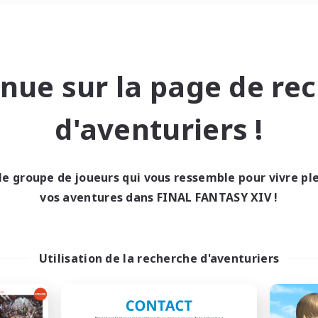
Week-end
＃Amateurs de JcJ
nue sur la page de re
d'aventuriers !
le groupe de joueurs qui vous ressemble pour vivre p
0 résultat
vos aventures dans FINAL FANTASY XIV !
cun recrutement trou
Utilisation de la recherche d'aventuriers
Réessayez avec des critères différents.