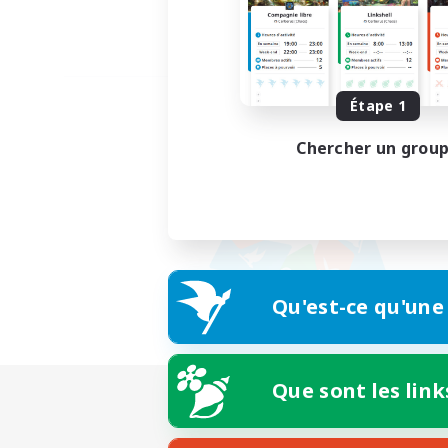
Étape 1
Chercher un grou
Qu'est-ce qu'une
Que sont les link