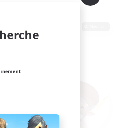
Langue
Modifier
cherche
leinement
vé.