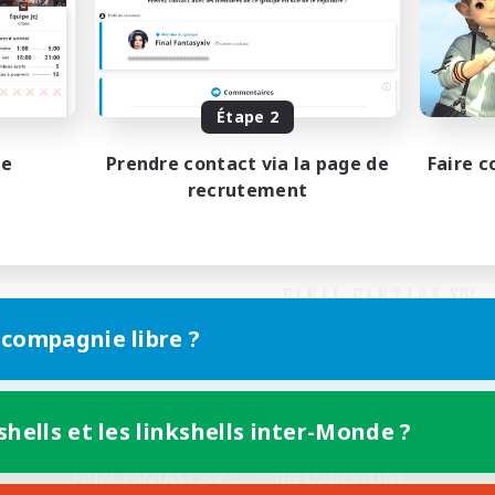
Étape 2
pe
Prendre contact via la page de
Faire c
recrutement
 compagnie libre ?
shells et les linkshells inter-Monde ?
Version mobile