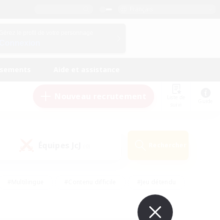
Français
Gérez le profil de votre personnage
Connexion
ssements
Aide et assistance
Nouveau recrutement
Liste de
Guide
suivi
Équipes JcJ
Rechercher
(0)
#Multilingue
#Contenu difficile
#Jeu détendu
#Amateurs de jeu de rôle
#Jeu soutenu
#Débutants bienvenus
#Travailleurs bienvenus