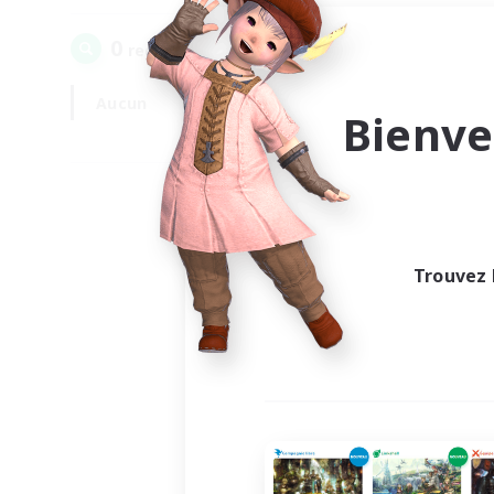
0
recrutement(s) trouvé(s) !
Aucun
En semaine
Bienve
Trouvez 
Au