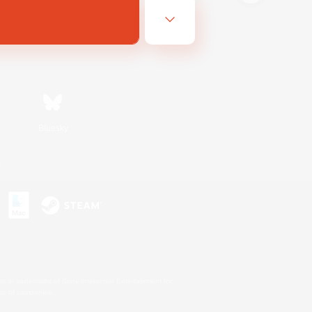
Bluesky
s
s or trademarks of Sony Interactive Entertainment Inc.
up of companies.