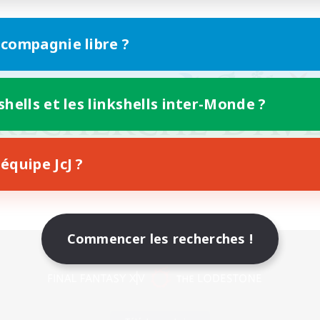
 compagnie libre ?
shells et les linkshells inter-Monde ?
équipe JcJ ?
Commencer les recherches !
Version mobile