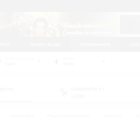
FFXIV
Guides du jeu
Communauté
Cla
Centre de données
Monde
Light
Alpha
gnies
Linkshells et
LSIM
3)
(0)
#Multilingue
#Passe-temps/Intérêts
#Chasses
#C
rs de jeu de rôle
#Amateurs de logement
#Amateurs d'histo
#Débutants bienvenus
#Jeu soutenu
#Carte aux trésors