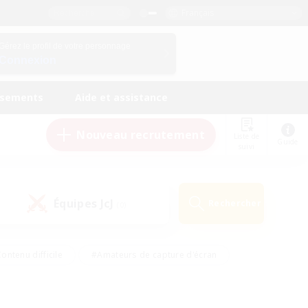
Français
Gérez le profil de votre personnage
Connexion
ssements
Aide et assistance
Nouveau recrutement
Liste de
Guide
suivi
Équipes JcJ
Rechercher
(0)
ontenu difficile
#Amateurs de capture d'écran
ire
#Événements joueurs
#Amateurs de JcJ
#Joueurs sociaux
#Travailleurs bienvenus