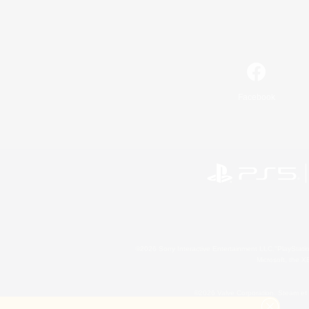
Facebook
©2026 Sony Interactive Entertainment LLC."PlayStation
Microsoft, the 
©2026 Valve Corporation. Steam et 