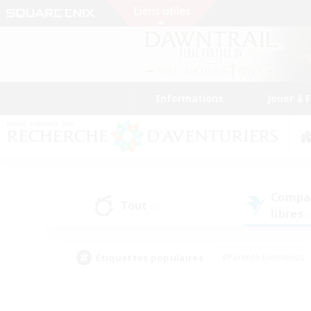
Informations
Jouer à 
Compa
Tout
(3)
libres
(
Étiquettes populaires
#Parents bienvenus
#Étudiants bienvenus
#Jeu détendu
#Amateu
#Amateurs de mirage
#Artisans/Récolteurs