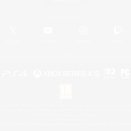
Télécharger le jeu
Informations officielles
X
/
News
YouTube
Instagram
Twitch
Licence
Règles et politiques
Politique de confidentialité
Politique d'utilisation des cookie
 Family Mark", "PlayStation", "PS5 logo", "PS5", "PS4 logo" and "PS4" are registered trademark
XBOX Sphere mark, the Series X|S logo and XBOX Series X|S are trademarks of the Microsoft gro
Nintendo Switch est une marque de Nintendo.
Mac is a trademark of Apple Inc.
le logo Steam sont des marques déposées et/ou des marques enregistrées par Valve Corporation