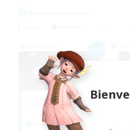
3
recrutement(s) trouvé(s) !
Aucun
En semaine
Compagnie libre
Compag
NOUVEAU
Bienve
Sleepy Moogles
Recrutement de nouveaux membres
Recr
Alpha [Light]
Heures d'activité
Heu