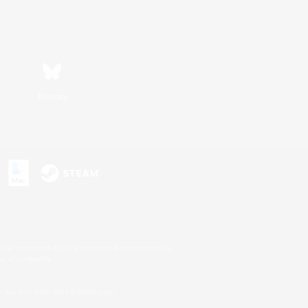
Bluesky
s
s or trademarks of Sony Interactive Entertainment Inc.
up of companies.
 aux É.U. et/ou dans d'autres pays.