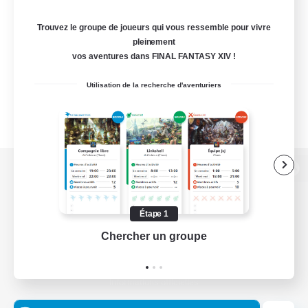
Trouvez le groupe de joueurs qui vous ressemble pour vivre
pleinement
vos aventures dans FINAL FANTASY XIV !
Utilisation de la recherche d'aventuriers
Version de bureau
Étape 1
Chercher un groupe
Prend
Télécharger le jeu
Informations officielles