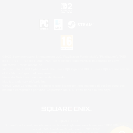
©2026 Sony Interactive Entertainment LLC."PlayStation Family Mark", "PlayStation", "PS5
logo", "PS5", "PS4 logo" and "PS4" are registered trademarks or trademarks of Sony
Interactive Entertainment Inc.
Microsoft, the XBOX Sphere mark, the Series X|S logo and XBOX Series X|S are trademarks
of the Microsoft group of companies.
Nintendo Switch est une marque de Nintendo.
Mac is a trademark of Apple Inc.
©2026 Valve Corporation. Steam et le logo Steam sont des marques déposées et/ou des
marques enregistrées par Valve Corporation aux É.U. et/ou dans d'autres pays.
© SQUARE ENIX
Square Enix Limited, société immatriculée en Angleterre sous le numéro 01804186 - Siège
social : 240 Blackfriars Road, London, SE1 8NW.