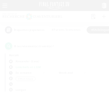
#Parents bienvenus
#Multilingu
Étiquettes populaires
0
recrutement(s) trouvé(s) !
Aucun
Alexander (Gaia)
Linkshells et LSIM
En semaine
Week-end
＃Multilingue
Langue