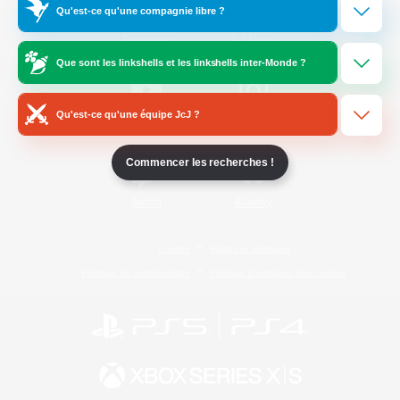
Qu'est-ce qu'une compagnie libre ?
/
Facebook
X
News
Que sont les linkshells et les linkshells inter-Monde ?
Qu'est-ce qu'une équipe JcJ ?
YouTube
Instagram
Commencer les recherches !
Twitch
Bluesky
Licence
Règles et politiques
Politique de confidentialité
Politique d'utilisation des cookies