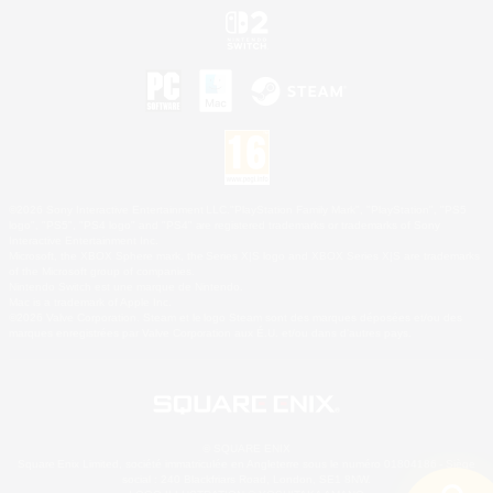
©2026 Sony Interactive Entertainment LLC."PlayStation Family Mark", "PlayStation", "PS5
logo", "PS5", "PS4 logo" and "PS4" are registered trademarks or trademarks of Sony
Interactive Entertainment Inc.
Microsoft, the XBOX Sphere mark, the Series X|S logo and XBOX Series X|S are trademarks
of the Microsoft group of companies.
Nintendo Switch est une marque de Nintendo.
Mac is a trademark of Apple Inc.
©2026 Valve Corporation. Steam et le logo Steam sont des marques déposées et/ou des
marques enregistrées par Valve Corporation aux É.U. et/ou dans d'autres pays.
© SQUARE ENIX
Square Enix Limited, société immatriculée en Angleterre sous le numéro 01804186 - Siège
social : 240 Blackfriars Road, London, SE1 8NW.