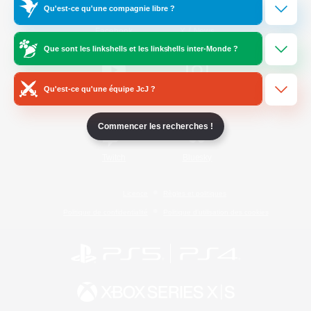
Qu'est-ce qu'une compagnie libre ?
/
Facebook
X
News
Que sont les linkshells et les linkshells inter-Monde ?
Qu'est-ce qu'une équipe JcJ ?
YouTube
Instagram
Commencer les recherches !
Twitch
Bluesky
Licence
Règles et politiques
Politique de confidentialité
Politique d'utilisation des cookies