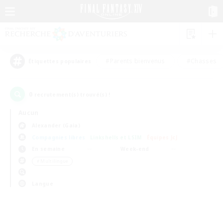
#Parents bienvenus
#Chasses
Étiquettes populaires
0
recrutement(s) trouvé(s) !
Aucun
Alexander (Gaia)
Compagnies libres
Linkshells et LSIM
Équipes JcJ
En semaine
Week-end
＃Multilingue
Langue