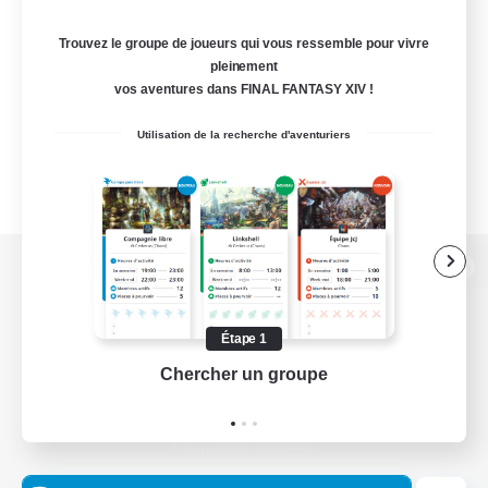
Trouvez le groupe de joueurs qui vous ressemble pour vivre
pleinement
vos aventures dans FINAL FANTASY XIV !
Utilisation de la recherche d'aventuriers
Version de bureau
Étape 1
Chercher un groupe
Prend
Télécharger le jeu
Informations officielles